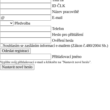
ID ČLK
Název pracoviště
E-mail
Předvolba
Telefon
Heslo pro přihlášení
Ověření hesla
Souhlasím se zasíláním informací e-mailem (Zákon č.480/2004 Sb.)
Odeslat registraci
Přihlašovací jméno
Vyplňte svůj přihlašovací e-mail a klikněte na "Nastavit nové heslo".
Nastavit nové heslo