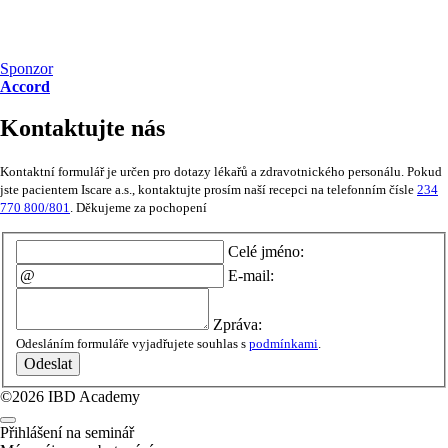
Sponzor
Accord
Kontaktujte nás
Kontaktní formulář je určen pro dotazy lékařů a zdravotnického personálu. Pokud
jste pacientem Iscare a.s., kontaktujte prosím naší recepci na telefonním čísle
234
770 800/801
. Děkujeme za pochopení
Celé jméno:
E-mail:
Zpráva:
Odesláním formuláře vyjadřujete souhlas s
podmínkami
.
Odeslat
©2026 IBD Academy
Přihlášení na seminář