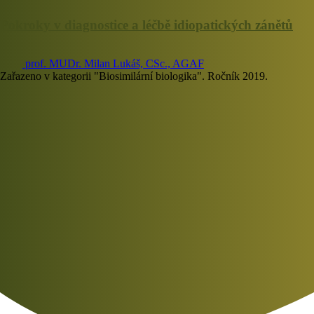
Pokroky v diagnostice a léčbě idiopatických zánětů
prof. MUDr. Milan Lukáš, CSc., AGAF
Zařazeno v kategorii "Biosimilární biologika". Ročník 2019.