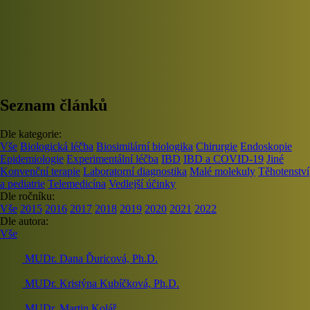
Seznam článků
Dle kategorie:
Vše
Biologická léčba
Biosimilární biologika
Chirurgie
Endoskopie
Epidemiologie
Experimentální léčba
IBD
IBD a COVID-19
Jiné
Konvenční terapie
Laboratorní diagnostika
Malé molekuly
Těhotenství
a pediatrie
Telemedicína
Vedlejší účinky
Dle ročníku:
Vše
2015
2016
2017
2018
2019
2020
2021
2022
Dle autora:
Vše
MUDr. Dana Ďuricová, Ph.D.
MUDr. Kristýna Kubíčková, Ph.D.
MUDr. Martin Kolář