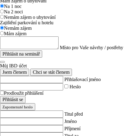
Mám zájem o ubytování
Na 1 noc
Na 2 noci
Nemám zájem o ubytování
Zajištění parkování u hotelu
Nemám zájem
Mám zájem
Místo pro Vaše návrhy / postřehy
Přihlásit na seminář
Můj IBD účet
Jsem členem
Chci se stát členem
Přihlašovací jméno
Heslo
Prodloužit přihlášení
Přihlásit se
Zapomenuté heslo
Titul před
Jméno
Příjmení
Titul za