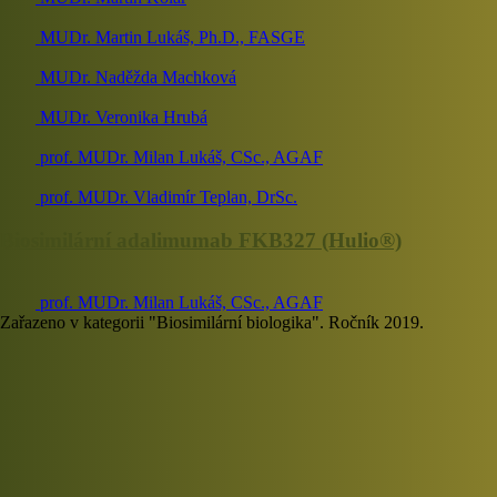
MUDr. Martin Lukáš, Ph.D., FASGE
MUDr. Naděžda Machková
MUDr. Veronika Hrubá
prof. MUDr. Milan Lukáš, CSc., AGAF
prof. MUDr. Vladimír Teplan, DrSc.
Biosimilární adalimumab FKB327 (Hulio®)
prof. MUDr. Milan Lukáš, CSc., AGAF
Zařazeno v kategorii "Biosimilární biologika". Ročník 2019.