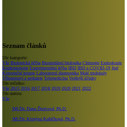
Seznam článků
Dle kategorie:
Vše
Biologická léčba
Biosimilární biologika
Chirurgie
Endoskopie
Epidemiologie
Experimentální léčba
IBD
IBD a COVID-19
Jiné
Konvenční terapie
Laboratorní diagnostika
Malé molekuly
Těhotenství a pediatrie
Telemedicína
Vedlejší účinky
Dle ročníku:
Vše
2015
2016
2017
2018
2019
2020
2021
2022
Dle autora:
Vše
MUDr. Dana Ďuricová, Ph.D.
MUDr. Kristýna Kubíčková, Ph.D.