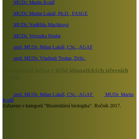
MUDr. Martin Kolář
MUDr. Martin Lukáš, Ph.D., FASGE
MUDr. Naděžda Machková
MUDr. Veronika Hrubá
prof. MUDr. Milan Lukáš, CSc., AGAF
prof. MUDr. Vladimír Teplan, DrSc.
Biosimilární léčiva v léčbě idiopatických střevních
zánětů
prof. MUDr. Milan Lukáš, CSc., AGAF
MUDr. Martin
Kolář
Zařazeno v kategorii "Biosimilární biologika". Ročník 2017.