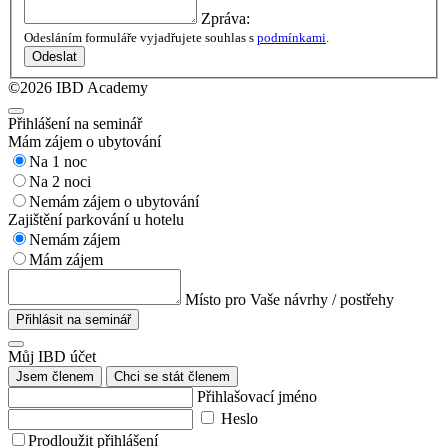
Zpráva:
Odesláním formuláře vyjadřujete souhlas s
podmínkami
.
Odeslat
©2026 IBD Academy
Přihlášení na seminář
Mám zájem o ubytování
Na 1 noc
Na 2 noci
Nemám zájem o ubytování
Zajištění parkování u hotelu
Nemám zájem
Mám zájem
Místo pro Vaše návrhy / postřehy
Přihlásit na seminář
Můj IBD účet
Jsem členem
Chci se stát členem
Přihlašovací jméno
Heslo
Prodloužit přihlášení