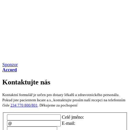
Sponzor
Accord
Kontaktujte nás
Kontaktní formulář je určen pro dotazy lékařů a zdravotnického personálu.
Pokud jste pacientem Iscare a.s., kontaktujte prosím naší recepci na telefonním
čísle
234 770 800/801
. Děkujeme za pochopení
Celé jméno:
E-mail: