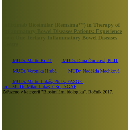
Infliximab Biosimilar (Remsima™) in Therapy of
Inflammatory Bowel Diseases Patients: Experience
from One Tertiary Inflammatory Bowel Diseases
Centre
MUDr. Martin Kolář
MUDr. Dana Ďuricová, Ph.D.
MUDr. Veronika Hrubá
MUDr. Naděžda Machková
MUDr. Martin Lukáš, Ph.D., FASGE
prof. MUDr. Milan Lukáš, CSc., AGAF
Zařazeno v kategorii "Biosimilární biologika". Ročník 2017.