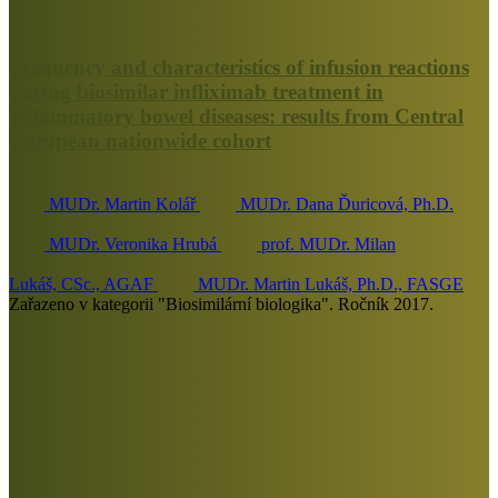
Frequency and characteristics of infusion reactions
during biosimilar infliximab treatment in
inflammatory bowel diseases: results from Central
European nationwide cohort
MUDr. Martin Kolář
MUDr. Dana Ďuricová, Ph.D.
MUDr. Veronika Hrubá
prof. MUDr. Milan
Lukáš, CSc., AGAF
MUDr. Martin Lukáš, Ph.D., FASGE
Zařazeno v kategorii "Biosimilární biologika". Ročník 2017.