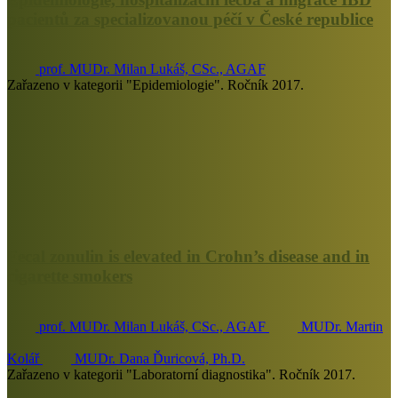
pacientů za specializovanou péčí v České republice
prof. MUDr. Milan Lukáš, CSc., AGAF
Zařazeno v kategorii "Epidemiologie". Ročník 2017.
Fecal zonulin is elevated in Crohn’s disease and in
cigarette smokers
prof. MUDr. Milan Lukáš, CSc., AGAF
MUDr. Martin
Kolář
MUDr. Dana Ďuricová, Ph.D.
Zařazeno v kategorii "Laboratorní diagnostika". Ročník 2017.