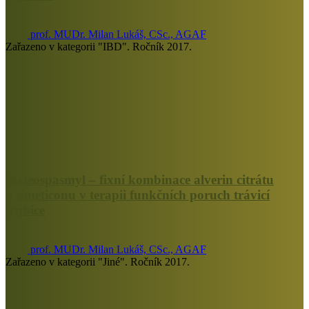
prof. MUDr. Milan Lukáš, CSc., AGAF
Zařazeno v kategorii "IBD". Ročník 2017.
Meteospasmyl – fixní kombinace alverin citrátu
a simeticonu v terapii funkčních poruch trávicí
trubice
prof. MUDr. Milan Lukáš, CSc., AGAF
Zařazeno v kategorii "Jiné". Ročník 2017.