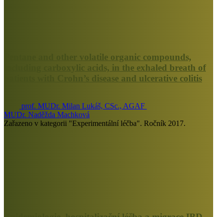
Pentane and other volatile organic compounds,
including carboxylic acids, in the exhaled breath of
patients with Crohn’s disease and ulcerative colitis
prof. MUDr. Milan Lukáš, CSc., AGAF
MUDr. Naděžda Machková
Zařazeno v kategorii "Experimentální léčba". Ročník 2017.
Epidemiologie, hospitalizační léčba a migrace IBD