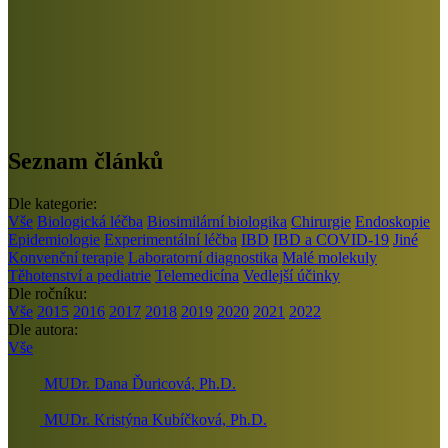
Seznam článků
Dle kategorie:
Vše
Biologická léčba
Biosimilární biologika
Chirurgie
Endoskopie
Epidemiologie
Experimentální léčba
IBD
IBD a COVID-19
Jiné
Konvenční terapie
Laboratorní diagnostika
Malé molekuly
Těhotenství a pediatrie
Telemedicína
Vedlejší účinky
Dle ročníku:
Vše
2015
2016
2017
2018
2019
2020
2021
2022
Dle autora:
Vše
MUDr. Dana Ďuricová, Ph.D.
MUDr. Kristýna Kubíčková, Ph.D.