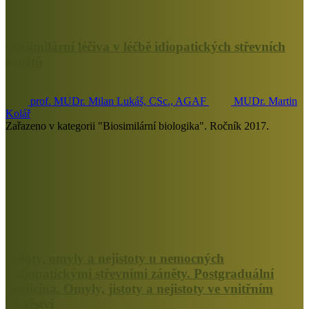
Biosimilární léčiva v léčbě idiopatických střevních
zánětů
prof. MUDr. Milan Lukáš, CSc., AGAF
MUDr. Martin
Kolář
Zařazeno v kategorii "Biosimilární biologika". Ročník 2017.
Jistoty, omyly a nejistoty u nemocných
s idiopatickými střevními záněty. Postgraduální
medicína. Omyly, jistoty a nejistoty ve vnitřním
lékařství