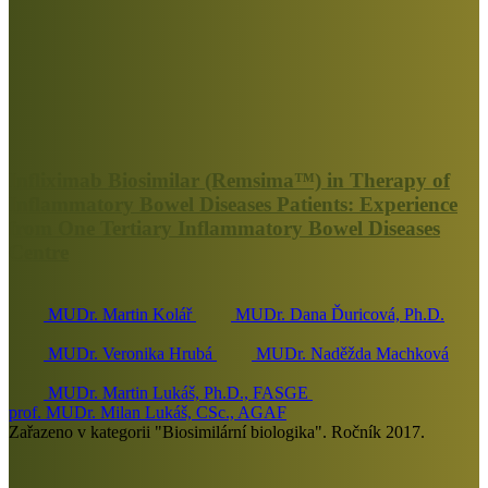
Infliximab Biosimilar (Remsima™) in Therapy of
Inflammatory Bowel Diseases Patients: Experience
from One Tertiary Inflammatory Bowel Diseases
Centre
MUDr. Martin Kolář
MUDr. Dana Ďuricová, Ph.D.
MUDr. Veronika Hrubá
MUDr. Naděžda Machková
MUDr. Martin Lukáš, Ph.D., FASGE
prof. MUDr. Milan Lukáš, CSc., AGAF
Zařazeno v kategorii "Biosimilární biologika". Ročník 2017.