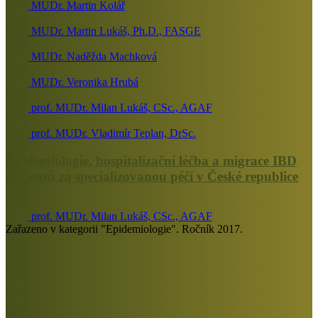
MUDr. Martin Kolář
MUDr. Martin Lukáš, Ph.D., FASGE
MUDr. Naděžda Machková
MUDr. Veronika Hrubá
prof. MUDr. Milan Lukáš, CSc., AGAF
prof. MUDr. Vladimír Teplan, DrSc.
Epidemiologie, hospitalizační léčba a migrace IBD
pacientů za specializovanou péčí v České republice
prof. MUDr. Milan Lukáš, CSc., AGAF
Zařazeno v kategorii "Epidemiologie". Ročník 2017.