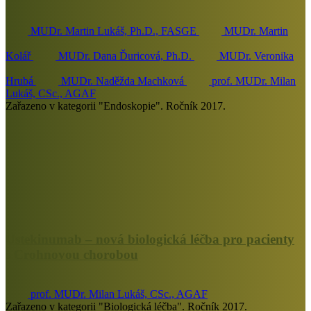
MUDr. Martin Lukáš, Ph.D., FASGE
MUDr. Martin
Kolář
MUDr. Dana Ďuricová, Ph.D.
MUDr. Veronika
Hrubá
MUDr. Naděžda Machková
prof. MUDr. Milan
Lukáš, CSc., AGAF
Zařazeno v kategorii "Endoskopie". Ročník 2017.
Ustekinumab – nová biologická léčba pro pacienty
s Crohnovou chorobou
prof. MUDr. Milan Lukáš, CSc., AGAF
Zařazeno v kategorii "Biologická léčba". Ročník 2017.