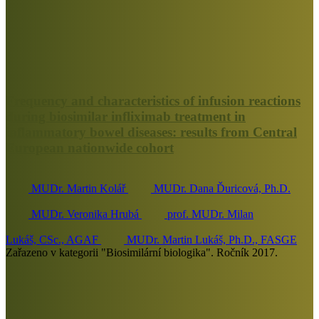
Frequency and characteristics of infusion reactions
during biosimilar infliximab treatment in
inflammatory bowel diseases: results from Central
European nationwide cohort
MUDr. Martin Kolář
MUDr. Dana Ďuricová, Ph.D.
MUDr. Veronika Hrubá
prof. MUDr. Milan
Lukáš, CSc., AGAF
MUDr. Martin Lukáš, Ph.D., FASGE
Zařazeno v kategorii "Biosimilární biologika". Ročník 2017.