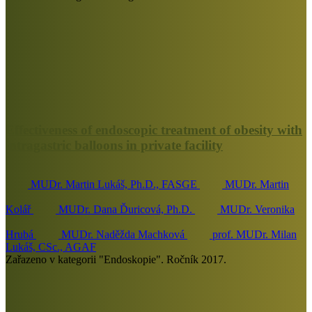
Effectiveness of endoscopic treatment of obesity with
intragastric balloons in private facility
MUDr. Martin Lukáš, Ph.D., FASGE
MUDr. Martin
Kolář
MUDr. Dana Ďuricová, Ph.D.
MUDr. Veronika
Hrubá
MUDr. Naděžda Machková
prof. MUDr. Milan
Lukáš, CSc., AGAF
Zařazeno v kategorii "Endoskopie". Ročník 2017.