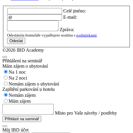
Celé jméno:
E-mail:
Zpráva:
Odesláním formuláře vyjadřujete souhlas s
podmínkami
.
Odeslat
©2026 IBD Academy
Přihlášení na seminář
Mám zájem o ubytování
Na 1 noc
Na 2 noci
Nemám zájem o ubytování
Zajištění parkování u hotelu
Nemám zájem
Mám zájem
Místo pro Vaše návrhy / postřehy
Přihlásit na seminář
Můj IBD účet