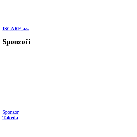
ISCARE a.s.
Sponzoři
Sponzor
Takeda