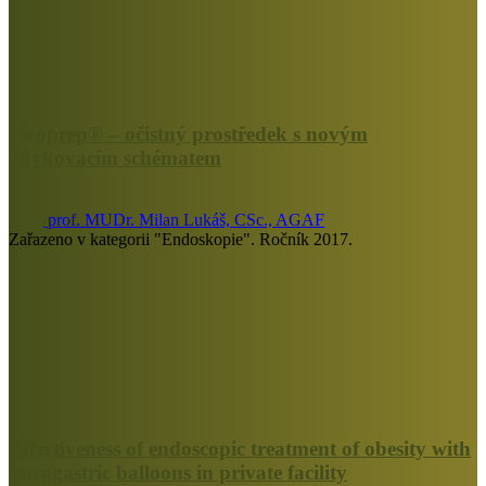
Picoprep® – očistný prostředek s novým
dávkovacím schématem
prof. MUDr. Milan Lukáš, CSc., AGAF
Zařazeno v kategorii "Endoskopie". Ročník 2017.
Effectiveness of endoscopic treatment of obesity with
intragastric balloons in private facility