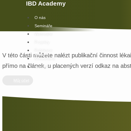
IBD Academy
O nás
Semináře
Webináře
Projekty
Publikace
V této části můžete nalézt publikační činnost lé
Konzultace
přímo na článek, u placených verzí odkaz na abst
Kontakt
Můj účet