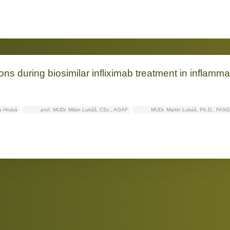
ons during biosimilar infliximab treatment in inflamm
a Hrubá
prof. MUDr. Milan Lukáš, CSc., AGAF
MUDr. Martin Lukáš, Ph.D., FAS