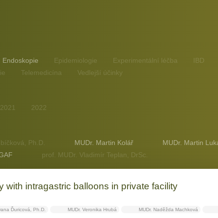
Endoskopie
Epidemiologie
Experimentální léčba
IBD
ie
Telemedicína
Vedlejší účinky
2021
2022
bíčková, Ph.D.
MUDr. Martin Kolář
MUDr. Martin Luk
AGAF
prof. MUDr. Vladimír Teplan, DrSc.
ith intragastric balloons in private facility
ana Ďuricová, Ph.D.
MUDr. Veronika Hrubá
MUDr. Naděžda Machková