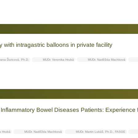
ith intragastric balloons in private facility
ana Ďuricová, Ph.D.
MUDr. Veronika Hrubá
MUDr. Naděžda Machková
f Inflammatory Bowel Diseases Patients: Experience
a Hrubá
MUDr. Naděžda Machková
MUDr. Martin Lukáš, Ph.D., FASGE