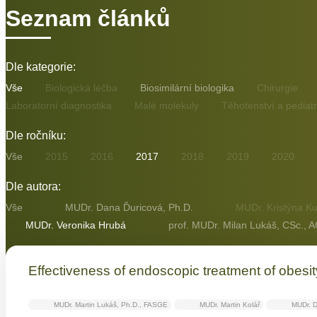
Seznam článků
Dle kategorie:
Vše
Biologická léčba
Biosimilární biologika
Chirurgie
Laboratorní diagnostika
Malé molekuly
Těhotenství a pediatr
Dle ročníku:
Vše
2015
2016
2017
2018
2019
2020
Dle autora:
Vše
MUDr. Dana Ďuricová, Ph.D.
MUDr. Kristýna Ku
MUDr. Veronika Hrubá
prof. MUDr. Milan Lukáš, CSc., 
Effectiveness of endoscopic treatment of obesity w
MUDr. Martin Lukáš, Ph.D., FASGE
MUDr. Martin Kolář
MUDr. D