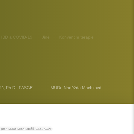
IBD a COVID-19
Jiné
Konvenční terapie
áš, Ph.D., FASGE
MUDr. Naděžda Machková
prof. MUDr. Milan Lukáš, CSc., AGAF