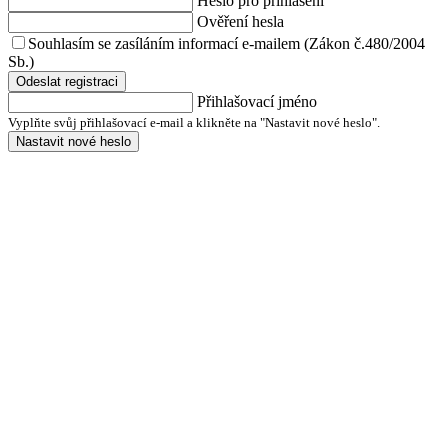
Heslo pro přihlášení
Ověření hesla
Souhlasím se zasíláním informací e-mailem (Zákon č.480/2004
Sb.)
Odeslat registraci
Přihlašovací jméno
Vyplňte svůj přihlašovací e-mail a klikněte na "Nastavit nové heslo".
Nastavit nové heslo