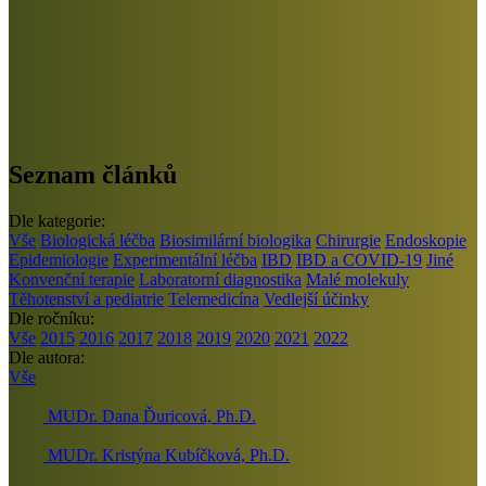
Seznam článků
Dle kategorie:
Vše
Biologická léčba
Biosimilární biologika
Chirurgie
Endoskopie
Epidemiologie
Experimentální léčba
IBD
IBD a COVID-19
Jiné
Konvenční terapie
Laboratorní diagnostika
Malé molekuly
Těhotenství a pediatrie
Telemedicína
Vedlejší účinky
Dle ročníku:
Vše
2015
2016
2017
2018
2019
2020
2021
2022
Dle autora:
Vše
MUDr. Dana Ďuricová, Ph.D.
MUDr. Kristýna Kubíčková, Ph.D.