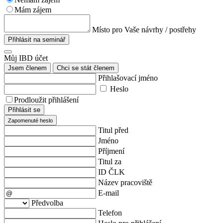
Mám zájem
Místo pro Vaše návrhy / postřehy
Přihlásit na seminář
Můj IBD účet
Jsem členem
Chci se stát členem
Přihlašovací jméno
Heslo
Prodloužit přihlášení
Přihlásit se
Zapomenuté heslo
Titul před
Jméno
Příjmení
Titul za
ID ČLK
Název pracoviště
E-mail
Předvolba
Telefon