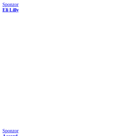
Sponzor
Eli Lilly
Sponzor