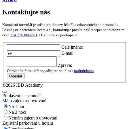
Accord
Kontaktujte nás
Kontaktní formulář je určen pro dotazy lékařů a zdravotnického personálu.
Pokud jste pacientem Iscare a.s., kontaktujte prosím naší recepci na telefonním
čísle
234 770 800/801
. Děkujeme za pochopení
Celé jméno:
E-mail:
Zpráva:
Odesláním formuláře vyjadřujete souhlas s
podmínkami
.
Odeslat
©2026 IBD Academy
Přihlášení na seminář
Mám zájem o ubytování
Na 1 noc
Na 2 noci
Nemám zájem o ubytování
Zajištění parkování u hotelu
Nemám zájem