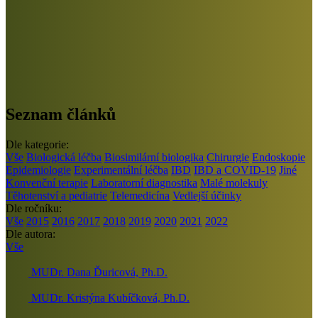
Seznam článků
Dle kategorie:
Vše
Biologická léčba
Biosimilární biologika
Chirurgie
Endoskopie
Epidemiologie
Experimentální léčba
IBD
IBD a COVID-19
Jiné
Konvenční terapie
Laboratorní diagnostika
Malé molekuly
Těhotenství a pediatrie
Telemedicína
Vedlejší účinky
Dle ročníku:
Vše
2015
2016
2017
2018
2019
2020
2021
2022
Dle autora:
Vše
MUDr. Dana Ďuricová, Ph.D.
MUDr. Kristýna Kubíčková, Ph.D.