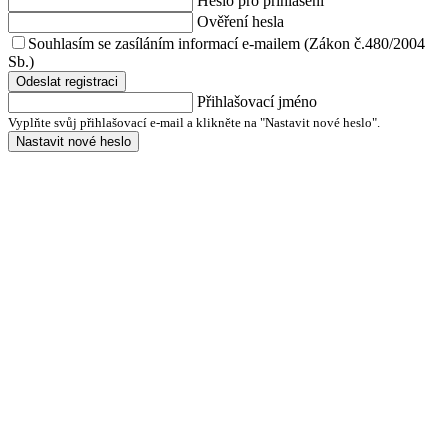
Heslo pro přihlášení
Ověření hesla
Souhlasím se zasíláním informací e-mailem (Zákon č.480/2004
Sb.)
Odeslat registraci
Přihlašovací jméno
Vyplňte svůj přihlašovací e-mail a klikněte na "Nastavit nové heslo".
Nastavit nové heslo