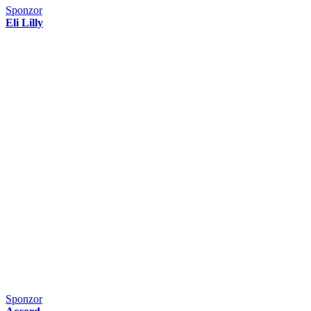
Sponzor
Eli Lilly
Sponzor