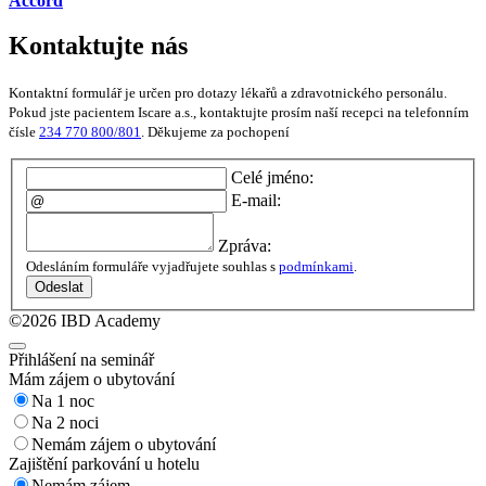
Accord
Kontaktujte nás
Kontaktní formulář je určen pro dotazy lékařů a zdravotnického personálu.
Pokud jste pacientem Iscare a.s., kontaktujte prosím naší recepci na telefonním
čísle
234 770 800/801
. Děkujeme za pochopení
Celé jméno:
E-mail:
Zpráva:
Odesláním formuláře vyjadřujete souhlas s
podmínkami
.
Odeslat
©2026 IBD Academy
Přihlášení na seminář
Mám zájem o ubytování
Na 1 noc
Na 2 noci
Nemám zájem o ubytování
Zajištění parkování u hotelu
Nemám zájem