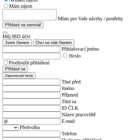
Mám zájem
Místo pro Vaše návrhy / postřehy
Přihlásit na seminář
Můj IBD účet
Jsem členem
Chci se stát členem
Přihlašovací jméno
Heslo
Prodloužit přihlášení
Přihlásit se
Zapomenuté heslo
Titul před
Jméno
Příjmení
Titul za
ID ČLK
Název pracoviště
E-mail
Předvolba
Telefon