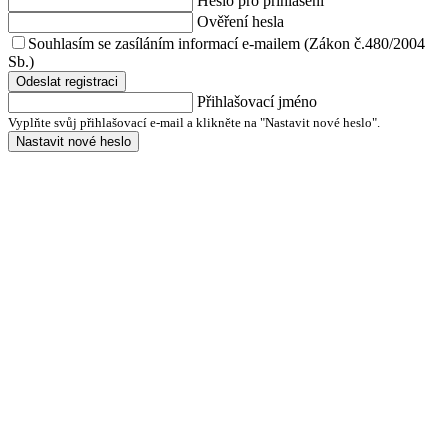
Heslo pro přihlášení
Ověření hesla
Souhlasím se zasíláním informací e-mailem (Zákon č.480/2004
Sb.)
Odeslat registraci
Přihlašovací jméno
Vyplňte svůj přihlašovací e-mail a klikněte na "Nastavit nové heslo".
Nastavit nové heslo