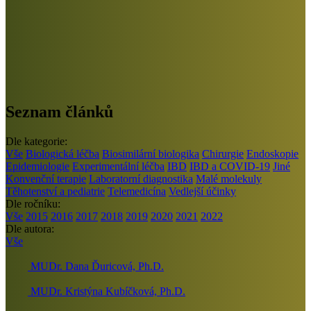
Seznam článků
Dle kategorie:
Vše
Biologická léčba
Biosimilární biologika
Chirurgie
Endoskopie
Epidemiologie
Experimentální léčba
IBD
IBD a COVID-19
Jiné
Konvenční terapie
Laboratorní diagnostika
Malé molekuly
Těhotenství a pediatrie
Telemedicína
Vedlejší účinky
Dle ročníku:
Vše
2015
2016
2017
2018
2019
2020
2021
2022
Dle autora:
Vše
MUDr. Dana Ďuricová, Ph.D.
MUDr. Kristýna Kubíčková, Ph.D.