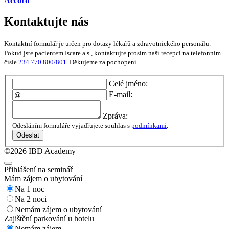
Accord
Kontaktujte nás
Kontaktní formulář je určen pro dotazy lékařů a zdravotnického personálu.
Pokud jste pacientem Iscare a.s., kontaktujte prosím naší recepci na telefonním
čísle
234 770 800/801
. Děkujeme za pochopení
Celé jméno:
E-mail:
Zpráva:
Odesláním formuláře vyjadřujete souhlas s
podmínkami
.
Odeslat
©2026 IBD Academy
Přihlášení na seminář
Mám zájem o ubytování
Na 1 noc
Na 2 noci
Nemám zájem o ubytování
Zajištění parkování u hotelu
Nemám zájem