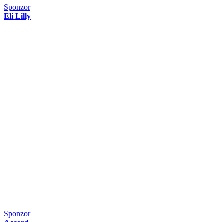
Sponzor
Eli Lilly
Sponzor