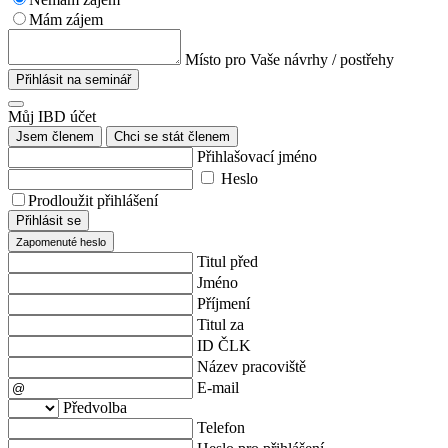
Mám zájem
Místo pro Vaše návrhy / postřehy
Přihlásit na seminář
Můj IBD účet
Jsem členem
Chci se stát členem
Přihlašovací jméno
Heslo
Prodloužit přihlášení
Přihlásit se
Zapomenuté heslo
Titul před
Jméno
Příjmení
Titul za
ID ČLK
Název pracoviště
E-mail
Předvolba
Telefon