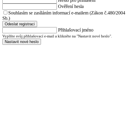
Heslo pro přihlášení
Ověření hesla
Souhlasím se zasíláním informací e-mailem (Zákon č.480/2004
Sb.)
Odeslat registraci
Přihlašovací jméno
Vyplňte svůj přihlašovací e-mail a klikněte na "Nastavit nové heslo".
Nastavit nové heslo