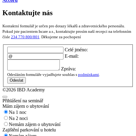
Accord
Kontaktujte nás
Kontaktní formulář je určen pro dotazy lékařů a zdravotnického personálu.
Pokud jste pacientem Iscare a.s., kontaktujte prosím naší recepci na telefonním
čísle
234 770 800/801
. Děkujeme za pochopení
Celé jméno:
E-mail:
Zpráva:
Odesláním formuláře vyjadřujete souhlas s
podmínkami
.
Odeslat
©2026 IBD Academy
Přihlášení na seminář
Mám zájem o ubytování
Na 1 noc
Na 2 noci
Nemám zájem o ubytování
Zajištění parkování u hotelu
Nemám zájem