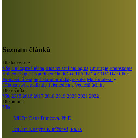
Seznam článků
Dle kategorie:
Vše
Biologická léčba
Biosimilární biologika
Chirurgie
Endoskopie
Epidemiologie
Experimentální léčba
IBD
IBD a COVID-19
Jiné
Konvenční terapie
Laboratorní diagnostika
Malé molekuly
Těhotenství a pediatrie
Telemedicína
Vedlejší účinky
Dle ročníku:
Vše
2015
2016
2017
2018
2019
2020
2021
2022
Dle autora:
Vše
MUDr. Dana Ďuricová, Ph.D.
MUDr. Kristýna Kubíčková, Ph.D.