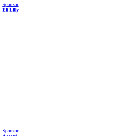
Sponzor
Eli Lilly
Sponzor