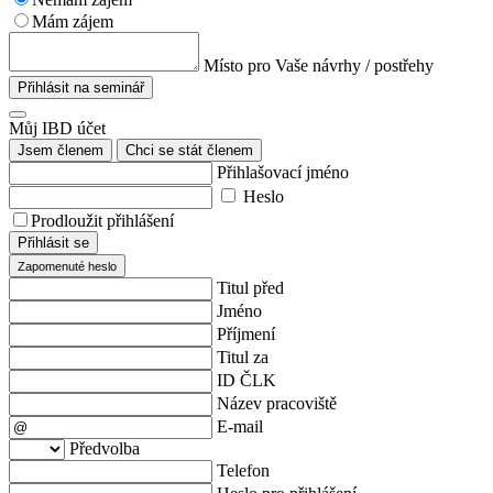
Mám zájem
Místo pro Vaše návrhy / postřehy
Přihlásit na seminář
Můj IBD účet
Jsem členem
Chci se stát členem
Přihlašovací jméno
Heslo
Prodloužit přihlášení
Přihlásit se
Zapomenuté heslo
Titul před
Jméno
Příjmení
Titul za
ID ČLK
Název pracoviště
E-mail
Předvolba
Telefon