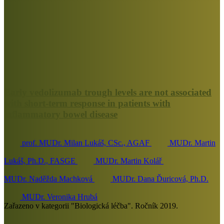
Early vedolizumab trough levels are not associated
with short-term response in patients with
inflammatory bowel disease
prof. MUDr. Milan Lukáš, CSc., AGAF
MUDr. Martin
Lukáš, Ph.D., FASGE
MUDr. Martin Kolář
MUDr. Naděžda Machková
MUDr. Dana Ďuricová, Ph.D.
MUDr. Veronika Hrubá
Zařazeno v kategorii "Biologická léčba". Ročník 2019.