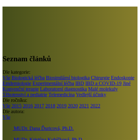
Seznam článků
Dle kategorie:
Vše
Biologická léčba
Biosimilární biologika
Chirurgie
Endoskopie
Epidemiologie
Experimentální léčba
IBD
IBD a COVID-19
Jiné
Konvenční terapie
Laboratorní diagnostika
Malé molekuly
Těhotenství a pediatrie
Telemedicína
Vedlejší účinky
Dle ročníku:
Vše
2015
2016
2017
2018
2019
2020
2021
2022
Dle autora:
Vše
MUDr. Dana Ďuricová, Ph.D.
MUDr. Kristýna Kubíčková, Ph.D.