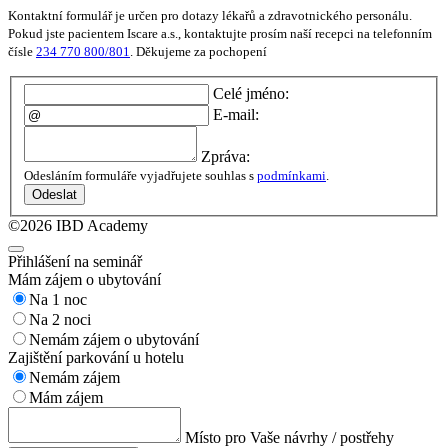
Kontaktní formulář je určen pro dotazy lékařů a zdravotnického personálu.
Pokud jste pacientem Iscare a.s., kontaktujte prosím naší recepci na telefonním
čísle
234 770 800/801
. Děkujeme za pochopení
Celé jméno:
E-mail:
Zpráva:
Odesláním formuláře vyjadřujete souhlas s
podmínkami
.
Odeslat
©2026 IBD Academy
Přihlášení na seminář
Mám zájem o ubytování
Na 1 noc
Na 2 noci
Nemám zájem o ubytování
Zajištění parkování u hotelu
Nemám zájem
Mám zájem
Místo pro Vaše návrhy / postřehy