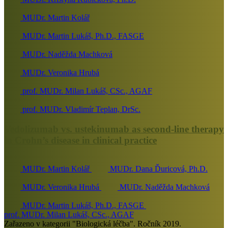
MUDr. Martin Kolář
MUDr. Martin Lukáš, Ph.D., FASGE
MUDr. Naděžda Machková
MUDr. Veronika Hrubá
prof. MUDr. Milan Lukáš, CSc., AGAF
prof. MUDr. Vladimír Teplan, DrSc.
Vedolizumab vs. ustekinumab as second-line therapy
in Crohn’s disease in clinical practice
MUDr. Martin Kolář
MUDr. Dana Ďuricová, Ph.D.
MUDr. Veronika Hrubá
MUDr. Naděžda Machková
MUDr. Martin Lukáš, Ph.D., FASGE
prof. MUDr. Milan Lukáš, CSc., AGAF
Zařazeno v kategorii "Biologická léčba". Ročník 2019.