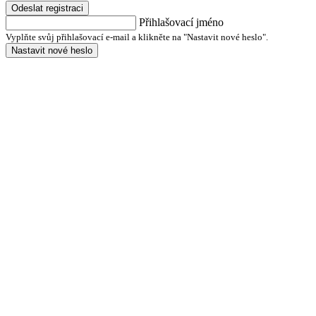
Odeslat registraci
Přihlašovací jméno
Vyplňte svůj přihlašovací e-mail a klikněte na "Nastavit nové heslo".
Nastavit nové heslo