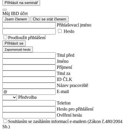
Přihlásit na seminář
Můj IBD účet
Jsem členem
Chci se stát členem
Přihlašovací jméno
Heslo
Prodloužit přihlášení
Přihlásit se
Zapomenuté heslo
Titul před
Jméno
Příjmení
Titul za
ID ČLK
Název pracoviště
E-mail
Předvolba
Telefon
Heslo pro přihlášení
Ověření hesla
Souhlasím se zasíláním informací e-mailem (Zákon č.480/2004
Sb.)