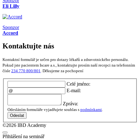
Sponzor
Eli Lilly
Sponzor
Accord
Kontaktujte nás
Kontaktní formulář je určen pro dotazy lékařů a zdravotnického personálu.
Pokud jste pacientem Iscare a.s., kontaktujte prosím naší recepci na telefonním
čísle
234 770 800/801
. Děkujeme za pochopení
Celé jméno:
E-mail:
Zpráva:
Odesláním formuláře vyjadřujete souhlas s
podmínkami
.
Odeslat
©2026 IBD Academy
Přihlášení na seminář