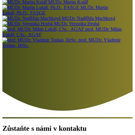
MUDr. Martin Kolář
MUDr. Martin
Lukáš, Ph.D., FASGE
MUDr. Naděžda Machková
MUDr. Veronika Hrubá
prof. MUDr. Milan
Lukáš, CSc., AGAF
prof. MUDr. Vladimír
Teplan, DrSc.
Zůstaňte s námi v kontaktu