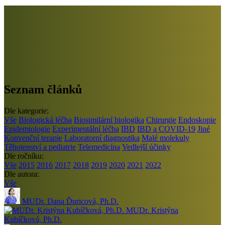
Seznam článků
Dle kategorie:
Vše
Biologická léčba
Biosimilární biologika
Chirurgie
Endoskopie
Epidemiologie
Experimentální léčba
IBD
IBD a COVID-19
Jiné
Konvenční terapie
Laboratorní diagnostika
Malé molekuly
Těhotenství a pediatrie
Telemedicína
Vedlejší účinky
Dle ročníku:
Vše
2015
2016
2017
2018
2019
2020
2021
2022
Dle autora:
Vše
MUDr. Dana Ďuricová, Ph.D.
MUDr. Kristýna
Kubíčková, Ph.D.