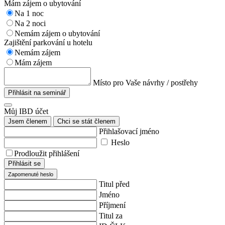
Mám zájem o ubytování
Na 1 noc
Na 2 noci
Nemám zájem o ubytování
Zajištění parkování u hotelu
Nemám zájem
Mám zájem
Místo pro Vaše návrhy / postřehy
Přihlásit na seminář
Můj IBD účet
Jsem členem
Chci se stát členem
Přihlašovací jméno
Heslo
Prodloužit přihlášení
Přihlásit se
Zapomenuté heslo
Titul před
Jméno
Příjmení
Titul za