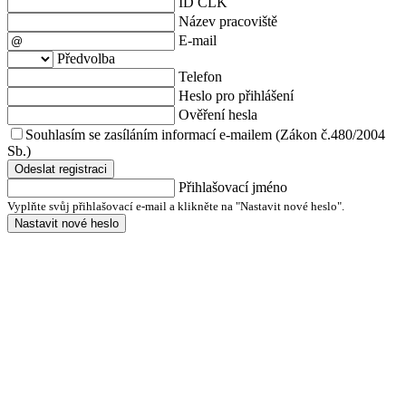
ID ČLK
Název pracoviště
E-mail
Předvolba
Telefon
Heslo pro přihlášení
Ověření hesla
Souhlasím se zasíláním informací e-mailem (Zákon č.480/2004
Sb.)
Odeslat registraci
Přihlašovací jméno
Vyplňte svůj přihlašovací e-mail a klikněte na "Nastavit nové heslo".
Nastavit nové heslo