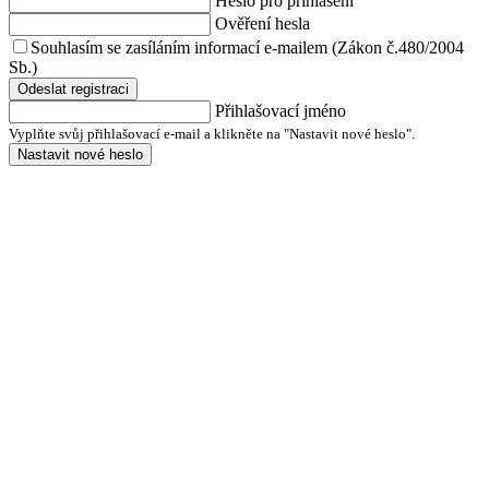
Heslo pro přihlášení
Ověření hesla
Souhlasím se zasíláním informací e-mailem (Zákon č.480/2004
Sb.)
Odeslat registraci
Přihlašovací jméno
Vyplňte svůj přihlašovací e-mail a klikněte na "Nastavit nové heslo".
Nastavit nové heslo