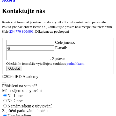
Accord
Kontaktujte nás
Kontaktní formulář je určen pro dotazy lékařů a zdravotnického personálu.
Pokud jste pacientem Iscare a.s., kontaktujte prosím naší recepci na telefonním
čísle
234 770 800/801
. Děkujeme za pochopení
Celé jméno:
E-mail:
Zpráva:
Odesláním formuláře vyjadřujete souhlas s
podmínkami
.
Odeslat
©2026 IBD Academy
Přihlášení na seminář
Mám zájem o ubytování
Na 1 noc
Na 2 noci
Nemám zájem o ubytování
Zajištění parkování u hotelu
Nemám zájem