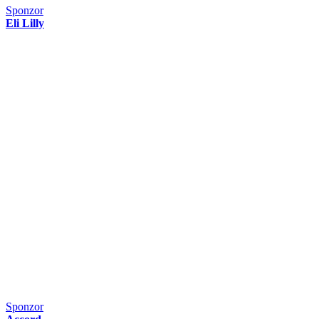
Sponzor
Eli Lilly
Sponzor