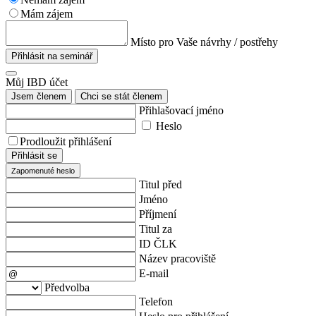
Mám zájem
Místo pro Vaše návrhy / postřehy
Přihlásit na seminář
Můj IBD účet
Jsem členem
Chci se stát členem
Přihlašovací jméno
Heslo
Prodloužit přihlášení
Přihlásit se
Zapomenuté heslo
Titul před
Jméno
Příjmení
Titul za
ID ČLK
Název pracoviště
E-mail
Předvolba
Telefon