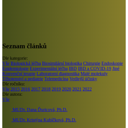
Seznam článků
Dle kategorie:
Vše
Biologická léčba
Biosimilární biologika
Chirurgie
Endoskopie
Epidemiologie
Experimentální léčba
IBD
IBD a COVID-19
Jiné
Konvenční terapie
Laboratorní diagnostika
Malé molekuly
Těhotenství a pediatrie
Telemedicína
Vedlejší účinky
Dle ročníku:
Vše
2015
2016
2017
2018
2019
2020
2021
2022
Dle autora:
Vše
MUDr. Dana Ďuricová, Ph.D.
MUDr. Kristýna Kubíčková, Ph.D.