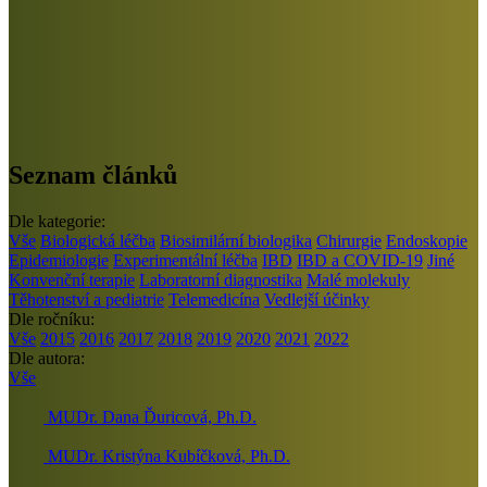
Seznam článků
Dle kategorie:
Vše
Biologická léčba
Biosimilární biologika
Chirurgie
Endoskopie
Epidemiologie
Experimentální léčba
IBD
IBD a COVID-19
Jiné
Konvenční terapie
Laboratorní diagnostika
Malé molekuly
Těhotenství a pediatrie
Telemedicína
Vedlejší účinky
Dle ročníku:
Vše
2015
2016
2017
2018
2019
2020
2021
2022
Dle autora:
Vše
MUDr. Dana Ďuricová, Ph.D.
MUDr. Kristýna Kubíčková, Ph.D.