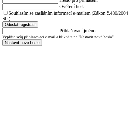
Heslo pro přihlášení
Ověření hesla
Souhlasím se zasíláním informací e-mailem (Zákon č.480/2004
Sb.)
Odeslat registraci
Přihlašovací jméno
Vyplňte svůj přihlašovací e-mail a klikněte na "Nastavit nové heslo".
Nastavit nové heslo