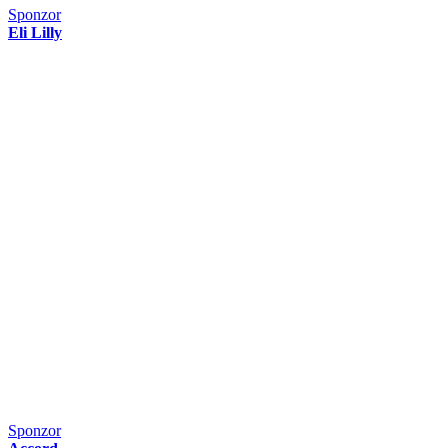
Sponzor
Eli Lilly
Sponzor