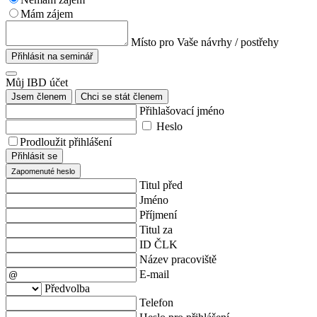
Mám zájem
Místo pro Vaše návrhy / postřehy
Přihlásit na seminář
Můj IBD účet
Jsem členem
Chci se stát členem
Přihlašovací jméno
Heslo
Prodloužit přihlášení
Přihlásit se
Zapomenuté heslo
Titul před
Jméno
Příjmení
Titul za
ID ČLK
Název pracoviště
E-mail
Předvolba
Telefon