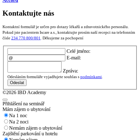
Accord
Kontaktujte nás
Kontaktní formulář je určen pro dotazy lékařů a zdravotnického personálu.
Pokud jste pacientem Iscare a.s., kontaktujte prosím naší recepci na telefonním
čísle
234 770 800/801
. Děkujeme za pochopení
Celé jméno:
E-mail:
Zpráva:
Odesláním formuláře vyjadřujete souhlas s
podmínkami
.
Odeslat
©2026 IBD Academy
Přihlášení na seminář
Mám zájem o ubytování
Na 1 noc
Na 2 noci
Nemám zájem o ubytování
Zajištění parkování u hotelu
Nemám zájem