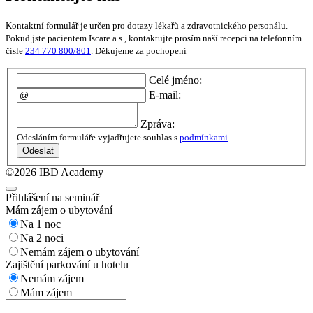
Kontaktní formulář je určen pro dotazy lékařů a zdravotnického personálu.
Pokud jste pacientem Iscare a.s., kontaktujte prosím naší recepci na telefonním
čísle
234 770 800/801
. Děkujeme za pochopení
Celé jméno:
E-mail:
Zpráva:
Odesláním formuláře vyjadřujete souhlas s
podmínkami
.
Odeslat
©2026 IBD Academy
Přihlášení na seminář
Mám zájem o ubytování
Na 1 noc
Na 2 noci
Nemám zájem o ubytování
Zajištění parkování u hotelu
Nemám zájem
Mám zájem