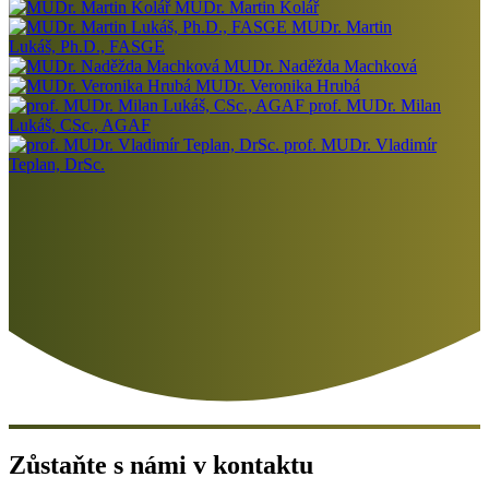
MUDr. Martin Kolář
MUDr. Martin
Lukáš, Ph.D., FASGE
MUDr. Naděžda Machková
MUDr. Veronika Hrubá
prof. MUDr. Milan
Lukáš, CSc., AGAF
prof. MUDr. Vladimír
Teplan, DrSc.
Zůstaňte s námi v kontaktu