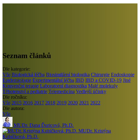
Seznam článků
Dle kategorie:
Vše
Biologická léčba
Biosimilární biologika
Chirurgie
Endoskopie
Epidemiologie
Experimentální léčba
IBD
IBD a COVID-19
Jiné
Konvenční terapie
Laboratorní diagnostika
Malé molekuly
Těhotenství a pediatrie
Telemedicína
Vedlejší účinky
Dle ročníku:
Vše
2015
2016
2017
2018
2019
2020
2021
2022
Dle autora:
Vše
MUDr. Dana Ďuricová, Ph.D.
MUDr. Kristýna
Kubíčková, Ph.D.