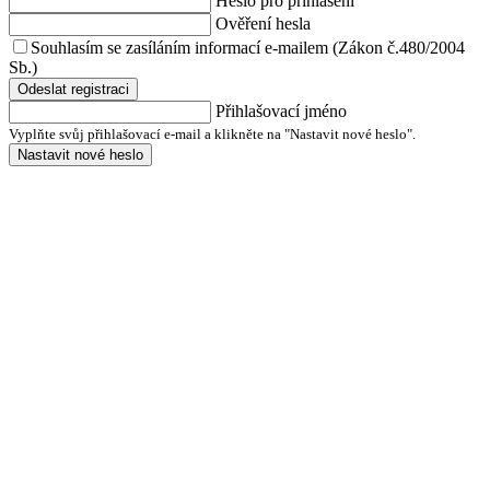
Heslo pro přihlášení
Ověření hesla
Souhlasím se zasíláním informací e-mailem (Zákon č.480/2004
Sb.)
Odeslat registraci
Přihlašovací jméno
Vyplňte svůj přihlašovací e-mail a klikněte na "Nastavit nové heslo".
Nastavit nové heslo