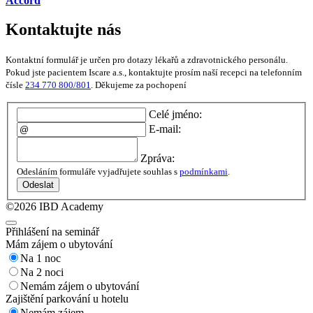
Accord
Kontaktujte nás
Kontaktní formulář je určen pro dotazy lékařů a zdravotnického personálu.
Pokud jste pacientem Iscare a.s., kontaktujte prosím naší recepci na telefonním
čísle
234 770 800/801
. Děkujeme za pochopení
Celé jméno:
E-mail:
Zpráva:
Odesláním formuláře vyjadřujete souhlas s
podmínkami
.
Odeslat
©2026 IBD Academy
Přihlášení na seminář
Mám zájem o ubytování
Na 1 noc
Na 2 noci
Nemám zájem o ubytování
Zajištění parkování u hotelu
Nemám zájem