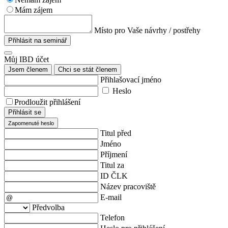
Mám zájem
Místo pro Vaše návrhy / postřehy
Přihlásit na seminář
Můj IBD účet
Jsem členem
Chci se stát členem
Přihlašovací jméno
Heslo
Prodloužit přihlášení
Přihlásit se
Zapomenuté heslo
Titul před
Jméno
Příjmení
Titul za
ID ČLK
Název pracoviště
E-mail
Předvolba
Telefon