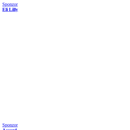
Sponzor
Eli Lilly
Sponzor