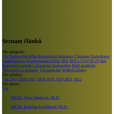
Seznam článků
Dle kategorie:
Vše
Biologická léčba
Biosimilární biologika
Chirurgie
Endoskopie
Epidemiologie
Experimentální léčba
IBD
IBD a COVID-19
Jiné
Konvenční terapie
Laboratorní diagnostika
Malé molekuly
Těhotenství a pediatrie
Telemedicína
Vedlejší účinky
Dle ročníku:
Vše
2015
2016
2017
2018
2019
2020
2021
2022
Dle autora:
Vše
MUDr. Dana Ďuricová, Ph.D.
MUDr. Kristýna Kubíčková, Ph.D.