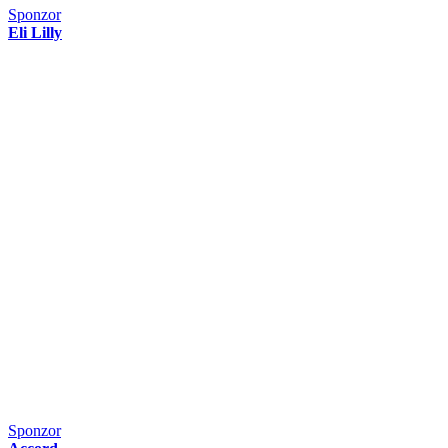
Sponzor
Eli Lilly
Sponzor