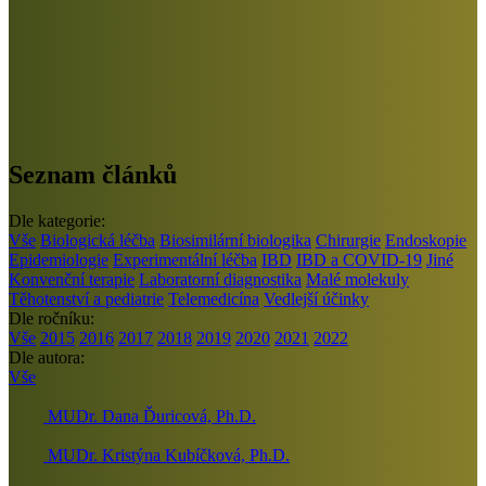
Seznam článků
Dle kategorie:
Vše
Biologická léčba
Biosimilární biologika
Chirurgie
Endoskopie
Epidemiologie
Experimentální léčba
IBD
IBD a COVID-19
Jiné
Konvenční terapie
Laboratorní diagnostika
Malé molekuly
Těhotenství a pediatrie
Telemedicína
Vedlejší účinky
Dle ročníku:
Vše
2015
2016
2017
2018
2019
2020
2021
2022
Dle autora:
Vše
MUDr. Dana Ďuricová, Ph.D.
MUDr. Kristýna Kubíčková, Ph.D.