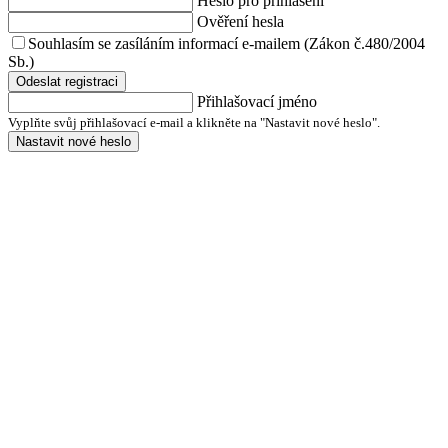
Heslo pro přihlášení
Ověření hesla
Souhlasím se zasíláním informací e-mailem (Zákon č.480/2004
Sb.)
Odeslat registraci
Přihlašovací jméno
Vyplňte svůj přihlašovací e-mail a klikněte na "Nastavit nové heslo".
Nastavit nové heslo