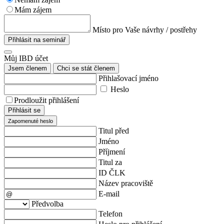
Mám zájem
Místo pro Vaše návrhy / postřehy
Přihlásit na seminář
Můj IBD účet
Jsem členem
Chci se stát členem
Přihlašovací jméno
Heslo
Prodloužit přihlášení
Přihlásit se
Zapomenuté heslo
Titul před
Jméno
Příjmení
Titul za
ID ČLK
Název pracoviště
E-mail
Předvolba
Telefon