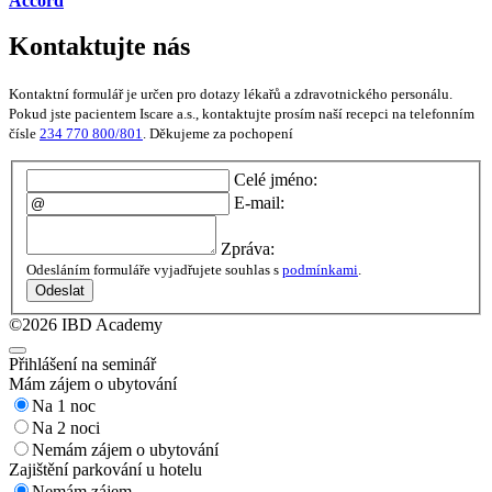
Accord
Kontaktujte nás
Kontaktní formulář je určen pro dotazy lékařů a zdravotnického personálu.
Pokud jste pacientem Iscare a.s., kontaktujte prosím naší recepci na telefonním
čísle
234 770 800/801
. Děkujeme za pochopení
Celé jméno:
E-mail:
Zpráva:
Odesláním formuláře vyjadřujete souhlas s
podmínkami
.
Odeslat
©2026 IBD Academy
Přihlášení na seminář
Mám zájem o ubytování
Na 1 noc
Na 2 noci
Nemám zájem o ubytování
Zajištění parkování u hotelu
Nemám zájem