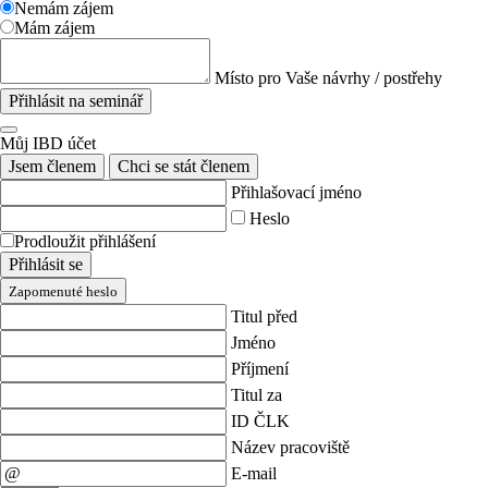
Nemám zájem
Mám zájem
Místo pro Vaše návrhy / postřehy
Přihlásit na seminář
Můj IBD účet
Jsem členem
Chci se stát členem
Přihlašovací jméno
Heslo
Prodloužit přihlášení
Přihlásit se
Zapomenuté heslo
Titul před
Jméno
Příjmení
Titul za
ID ČLK
Název pracoviště
E-mail