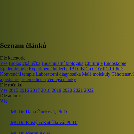
Seznam článků
Dle kategorie:
Vše
Biologická léčba
Biosimilární biologika
Chirurgie
Endoskopie
Epidemiologie
Experimentální léčba
IBD
IBD a COVID-19
Jiné
Konvenční terapie
Laboratorní diagnostika
Malé molekuly
Těhotenství
a pediatrie
Telemedicína
Vedlejší účinky
Dle ročníku:
Vše
2015
2016
2017
2018
2019
2020
2021
2022
Dle autora:
Vše
MUDr. Dana Ďuricová, Ph.D.
MUDr. Kristýna Kubíčková, Ph.D.
MUDr. Martin Kolář