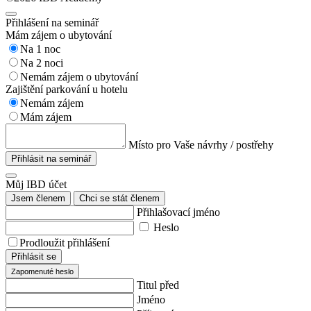
Přihlášení na seminář
Mám zájem o ubytování
Na 1 noc
Na 2 noci
Nemám zájem o ubytování
Zajištění parkování u hotelu
Nemám zájem
Mám zájem
Místo pro Vaše návrhy / postřehy
Přihlásit na seminář
Můj IBD účet
Jsem členem
Chci se stát členem
Přihlašovací jméno
Heslo
Prodloužit přihlášení
Přihlásit se
Zapomenuté heslo
Titul před
Jméno