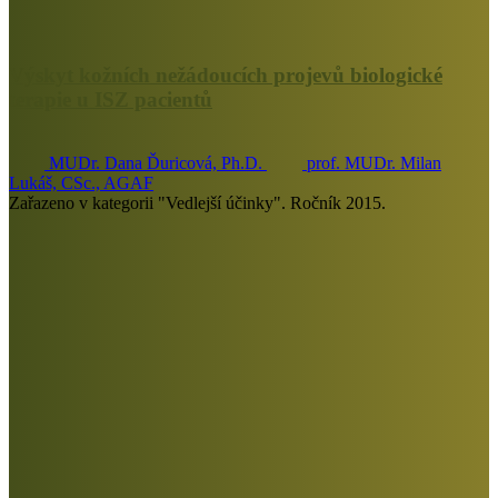
Výskyt kožních nežádoucích projevů biologické
terapie u ISZ pacientů
MUDr. Dana Ďuricová, Ph.D.
prof. MUDr. Milan
Lukáš, CSc., AGAF
Zařazeno v kategorii "Vedlejší účinky". Ročník 2015.