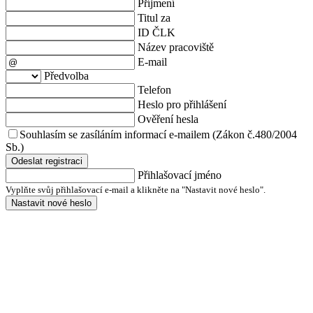
Příjmení
Titul za
ID ČLK
Název pracoviště
E-mail
Předvolba
Telefon
Heslo pro přihlášení
Ověření hesla
Souhlasím se zasíláním informací e-mailem (Zákon č.480/2004
Sb.)
Odeslat registraci
Přihlašovací jméno
Vyplňte svůj přihlašovací e-mail a klikněte na "Nastavit nové heslo".
Nastavit nové heslo