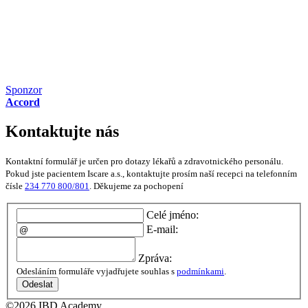
Sponzor
Accord
Kontaktujte nás
Kontaktní formulář je určen pro dotazy lékařů a zdravotnického personálu.
Pokud jste pacientem Iscare a.s., kontaktujte prosím naší recepci na telefonním
čísle
234 770 800/801
. Děkujeme za pochopení
Celé jméno:
E-mail:
Zpráva:
Odesláním formuláře vyjadřujete souhlas s
podmínkami
.
Odeslat
©2026 IBD Academy