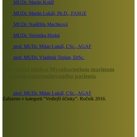
MUDr. Martin Kolář
MUDr. Martin Lukáš, Ph.D., FASGE
MUDr. Naděžda Machková
MUDr. Veronika Hrubá
prof. MUDr. Milan Lukáš, CSc., AGAF
prof. MUDr. Vladimír Teplan, DrSc.
Oportunní infekce Mycobacterium marinum
u imunokompromitovaného pacienta
prof. MUDr. Milan Lukáš, CSc., AGAF
Zařazeno v kategorii "Vedlejší účinky". Ročník 2016.