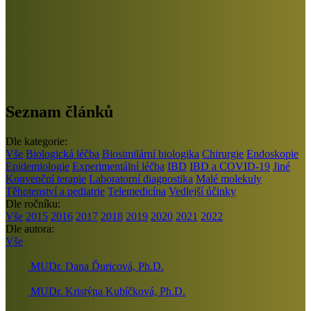
Seznam článků
Dle kategorie:
Vše
Biologická léčba
Biosimilární biologika
Chirurgie
Endoskopie
Epidemiologie
Experimentální léčba
IBD
IBD a COVID-19
Jiné
Konvenční terapie
Laboratorní diagnostika
Malé molekuly
Těhotenství a pediatrie
Telemedicína
Vedlejší účinky
Dle ročníku:
Vše
2015
2016
2017
2018
2019
2020
2021
2022
Dle autora:
Vše
MUDr. Dana Ďuricová, Ph.D.
MUDr. Kristýna Kubíčková, Ph.D.