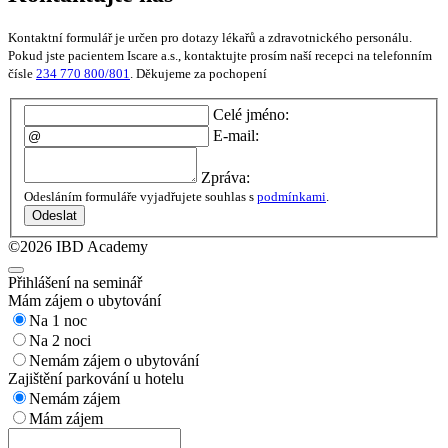
Kontaktní formulář je určen pro dotazy lékařů a zdravotnického personálu.
Pokud jste pacientem Iscare a.s., kontaktujte prosím naší recepci na telefonním
čísle
234 770 800/801
. Děkujeme za pochopení
Celé jméno:
E-mail:
Zpráva:
Odesláním formuláře vyjadřujete souhlas s
podmínkami
.
Odeslat
©2026 IBD Academy
Přihlášení na seminář
Mám zájem o ubytování
Na 1 noc
Na 2 noci
Nemám zájem o ubytování
Zajištění parkování u hotelu
Nemám zájem
Mám zájem