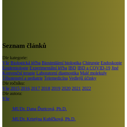
Seznam článků
Dle kategorie:
Vše
Biologická léčba
Biosimilární biologika
Chirurgie
Endoskopie
Epidemiologie
Experimentální léčba
IBD
IBD a COVID-19
Jiné
Konvenční terapie
Laboratorní diagnostika
Malé molekuly
Těhotenství a pediatrie
Telemedicína
Vedlejší účinky
Dle ročníku:
Vše
2015
2016
2017
2018
2019
2020
2021
2022
Dle autora:
Vše
MUDr. Dana Ďuricová, Ph.D.
MUDr. Kristýna Kubíčková, Ph.D.