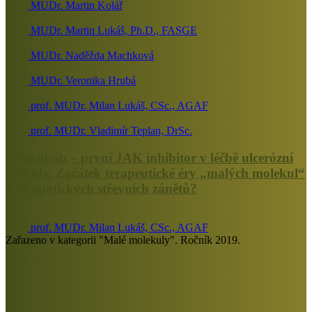
MUDr. Martin Kolář
MUDr. Martin Lukáš, Ph.D., FASGE
MUDr. Naděžda Machková
MUDr. Veronika Hrubá
prof. MUDr. Milan Lukáš, CSc., AGAF
prof. MUDr. Vladimír Teplan, DrSc.
Tofacitinib – první JAK inhibitor v léčbě ulcerózní
kolitidy. Začátek terapeutické éry „malých molekul“
u idiopatických střevních zánětů?
prof. MUDr. Milan Lukáš, CSc., AGAF
Zařazeno v kategorii "Malé molekuly". Ročník 2019.