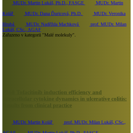
MUDr. Martin Lukáš, Ph.D., FASGE
MUDr. Martin
Kolář
MUDr. Dana Ďuricová, Ph.D.
MUDr. Veronika
Hrubá
MUDr. Naděžda Machková
prof. MUDr. Milan
Lukáš, CSc., AGAF
Zařazeno v kategorii "Malé molekuly".
P368 Tofacitinib induction efficiency and
intracellular cytokine dynamics in ulcerative colitis:
Results from clinical practice
MUDr. Martin Kolář
prof. MUDr. Milan Lukáš, CSc.,
AGAF
MUDr. Martin Lukáš, Ph.D., FASGE