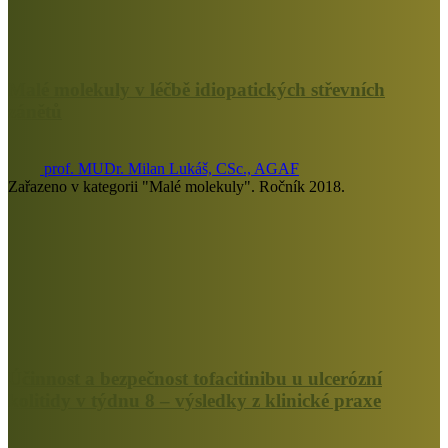
Malé molekuly v léčbě idiopatických střevních
zánětů
prof. MUDr. Milan Lukáš, CSc., AGAF
Zařazeno v kategorii "Malé molekuly". Ročník 2018.
Účinnost a bezpečnost tofacitinibu u ulcerózní
kolitidy v týdnu 8 – výsledky z klinické praxe