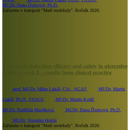
MUDr. Dana Ďuricová, Ph.D.
Zařazeno v kategorii "Malé molekuly". Ročník 2020.
Tofacitinib induction efficacy and safety in ulcerative
colitis at week 8 – results from clinical practice
prof. MUDr. Milan Lukáš, CSc., AGAF
MUDr. Martin
Lukáš, Ph.D., FASGE
MUDr. Martin Kolář
MUDr. Naděžda Machková
MUDr. Dana Ďuricová, Ph.D.
MUDr. Veronika Hrubá
Zařazeno v kategorii "Malé molekuly". Ročník 2020.