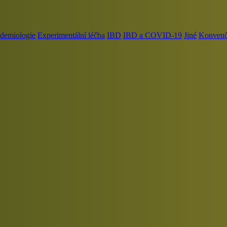
demiologie
Experimentální léčba
IBD
IBD a COVID-19
Jiné
Konvenčn