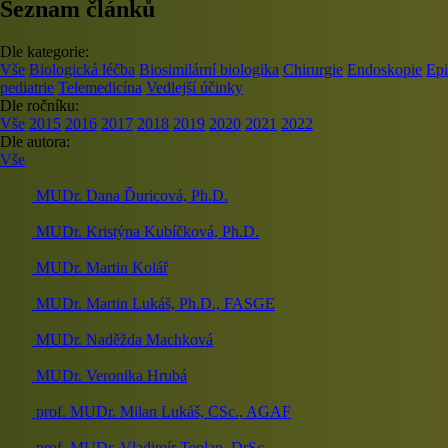
Seznam článků
Dle kategorie:
Vše
Biologická léčba
Biosimilární biologika
Chirurgie
Endoskopie
Epi
pediatrie
Telemedicína
Vedlejší účinky
Dle ročníku:
Vše
2015
2016
2017
2018
2019
2020
2021
2022
Dle autora:
Vše
MUDr. Dana Ďuricová, Ph.D.
MUDr. Kristýna Kubíčková, Ph.D.
MUDr. Martin Kolář
MUDr. Martin Lukáš, Ph.D., FASGE
MUDr. Naděžda Machková
MUDr. Veronika Hrubá
prof. MUDr. Milan Lukáš, CSc., AGAF
prof. MUDr. Vladimír Teplan, DrSc.