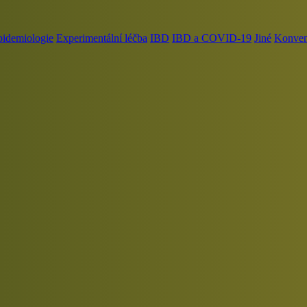
pidemiologie
Experimentální léčba
IBD
IBD a COVID-19
Jiné
Konvenč