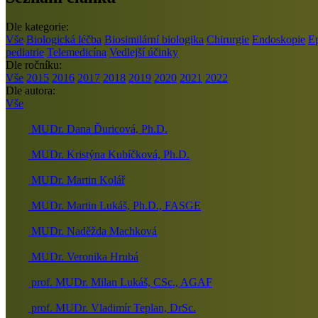
Dle kategorie:
Vše
Biologická léčba
Biosimilární biologika
Chirurgie
Endoskopie
E
pediatrie
Telemedicína
Vedlejší účinky
Dle ročníku:
Vše
2015
2016
2017
2018
2019
2020
2021
2022
Dle autora:
Vše
MUDr. Dana Ďuricová, Ph.D.
MUDr. Kristýna Kubíčková, Ph.D.
MUDr. Martin Kolář
MUDr. Martin Lukáš, Ph.D., FASGE
MUDr. Naděžda Machková
MUDr. Veronika Hrubá
prof. MUDr. Milan Lukáš, CSc., AGAF
prof. MUDr. Vladimír Teplan, DrSc.