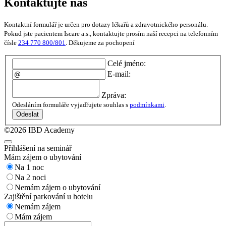
Kontaktujte nás
Kontaktní formulář je určen pro dotazy lékařů a zdravotnického personálu.
Pokud jste pacientem Iscare a.s., kontaktujte prosím naší recepci na telefonním
čísle
234 770 800/801
. Děkujeme za pochopení
Celé jméno:
E-mail:
Zpráva:
Odesláním formuláře vyjadřujete souhlas s
podmínkami
.
Odeslat
©2026 IBD Academy
Přihlášení na seminář
Mám zájem o ubytování
Na 1 noc
Na 2 noci
Nemám zájem o ubytování
Zajištění parkování u hotelu
Nemám zájem
Mám zájem