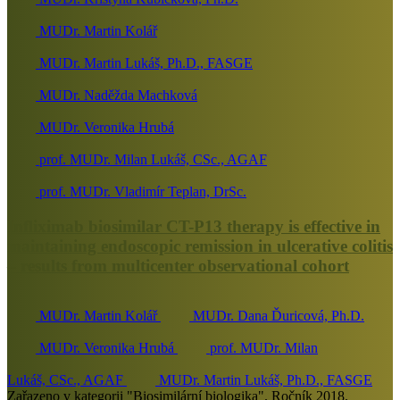
MUDr. Martin Kolář
MUDr. Martin Lukáš, Ph.D., FASGE
MUDr. Naděžda Machková
MUDr. Veronika Hrubá
prof. MUDr. Milan Lukáš, CSc., AGAF
prof. MUDr. Vladimír Teplan, DrSc.
Infliximab biosimilar CT-P13 therapy is effective in
maintaining endoscopic remission in ulcerative colitis
– results from multicenter observational cohort
MUDr. Martin Kolář
MUDr. Dana Ďuricová, Ph.D.
MUDr. Veronika Hrubá
prof. MUDr. Milan
Lukáš, CSc., AGAF
MUDr. Martin Lukáš, Ph.D., FASGE
Zařazeno v kategorii "Biosimilární biologika". Ročník 2018.