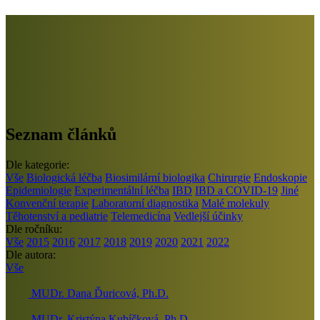
Seznam článků
Dle kategorie:
Vše
Biologická léčba
Biosimilární biologika
Chirurgie
Endoskopie
Epidemiologie
Experimentální léčba
IBD
IBD a COVID-19
Jiné
Konvenční terapie
Laboratorní diagnostika
Malé molekuly
Těhotenství a pediatrie
Telemedicína
Vedlejší účinky
Dle ročníku:
Vše
2015
2016
2017
2018
2019
2020
2021
2022
Dle autora:
Vše
MUDr. Dana Ďuricová, Ph.D.
MUDr. Kristýna Kubíčková, Ph.D.