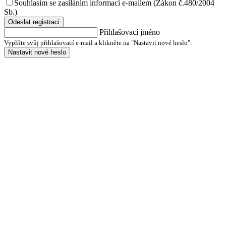
Souhlasím se zasíláním informací e-mailem (Zákon č.480/2004
Sb.)
Odeslat registraci
Přihlašovací jméno
Vyplňte svůj přihlašovací e-mail a klikněte na "Nastavit nové heslo".
Nastavit nové heslo