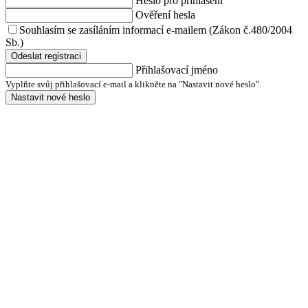
Heslo pro přihlášení
Ověření hesla
Souhlasím se zasíláním informací e-mailem (Zákon č.480/2004
Sb.)
Odeslat registraci
Přihlašovací jméno
Vyplňte svůj přihlašovací e-mail a klikněte na "Nastavit nové heslo".
Nastavit nové heslo