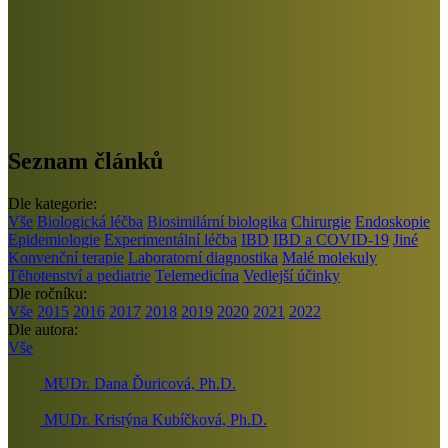
Seznam článků
Dle kategorie:
Vše
Biologická léčba
Biosimilární biologika
Chirurgie
Endoskopie
Epidemiologie
Experimentální léčba
IBD
IBD a COVID-19
Jiné
Konvenční terapie
Laboratorní diagnostika
Malé molekuly
Těhotenství a pediatrie
Telemedicína
Vedlejší účinky
Dle ročníku:
Vše
2015
2016
2017
2018
2019
2020
2021
2022
Dle autora:
Vše
MUDr. Dana Ďuricová, Ph.D.
MUDr. Kristýna Kubíčková, Ph.D.