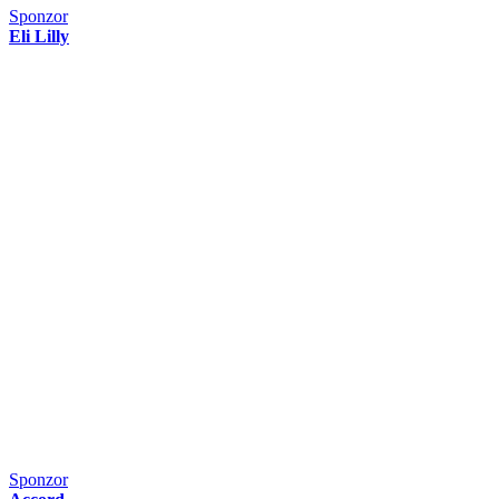
Sponzor
Eli Lilly
Sponzor