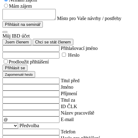
Mám zájem
Místo pro Vaše návrhy / postřehy
Přihlásit na seminář
Můj IBD účet
Jsem členem
Chci se stát členem
Přihlašovací jméno
Heslo
Prodloužit přihlášení
Přihlásit se
Zapomenuté heslo
Titul před
Jméno
Příjmení
Titul za
ID ČLK
Název pracoviště
E-mail
Předvolba
Telefon