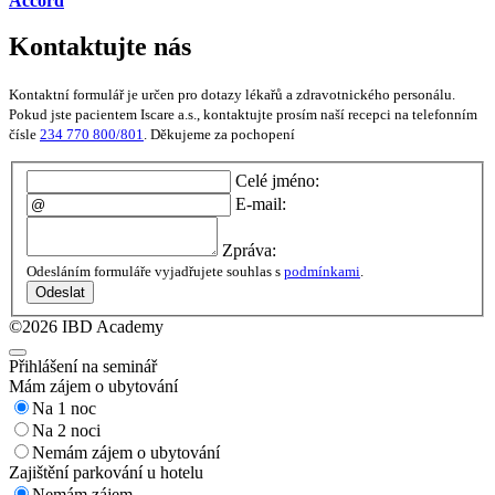
Accord
Kontaktujte nás
Kontaktní formulář je určen pro dotazy lékařů a zdravotnického personálu.
Pokud jste pacientem Iscare a.s., kontaktujte prosím naší recepci na telefonním
čísle
234 770 800/801
. Děkujeme za pochopení
Celé jméno:
E-mail:
Zpráva:
Odesláním formuláře vyjadřujete souhlas s
podmínkami
.
Odeslat
©2026 IBD Academy
Přihlášení na seminář
Mám zájem o ubytování
Na 1 noc
Na 2 noci
Nemám zájem o ubytování
Zajištění parkování u hotelu
Nemám zájem