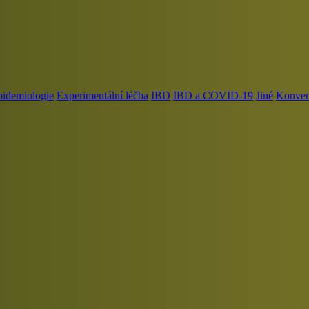
pidemiologie
Experimentální léčba
IBD
IBD a COVID-19
Jiné
Konvenč