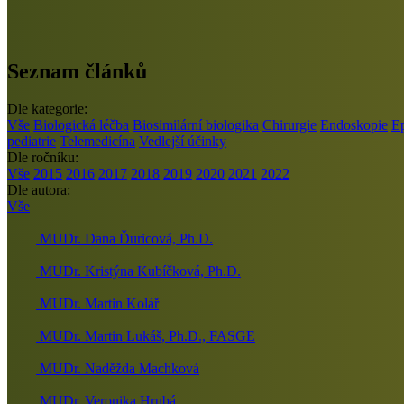
Seznam článků
Dle kategorie:
Vše
Biologická léčba
Biosimilární biologika
Chirurgie
Endoskopie
E
pediatrie
Telemedicína
Vedlejší účinky
Dle ročníku:
Vše
2015
2016
2017
2018
2019
2020
2021
2022
Dle autora:
Vše
MUDr. Dana Ďuricová, Ph.D.
MUDr. Kristýna Kubíčková, Ph.D.
MUDr. Martin Kolář
MUDr. Martin Lukáš, Ph.D., FASGE
MUDr. Naděžda Machková
MUDr. Veronika Hrubá