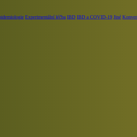
pidemiologie
Experimentální léčba
IBD
IBD a COVID-19
Jiné
Konvenč