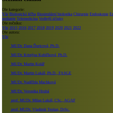
Dle kategorie:
Vše
Biologická léčba
Biosimilární biologika
Chirurgie
Endoskopie
E
pediatrie
Telemedicína
Vedlejší účinky
Dle ročníku:
Vše
2015
2016
2017
2018
2019
2020
2021
2022
Dle autora:
Vše
MUDr. Dana Ďuricová, Ph.D.
MUDr. Kristýna Kubíčková, Ph.D.
MUDr. Martin Kolář
MUDr. Martin Lukáš, Ph.D., FASGE
MUDr. Naděžda Machková
MUDr. Veronika Hrubá
prof. MUDr. Milan Lukáš, CSc., AGAF
prof. MUDr. Vladimír Teplan, DrSc.