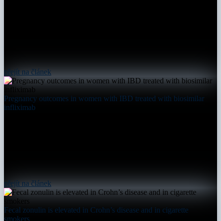
přejít na článek
Pregnancy outcomes in women with IBD treated with biosimilar
infliximab
přejít na článek
Fecal zonulin is elevated in Crohn’s disease and in cigarette
smokers