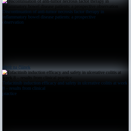
Discontinuation of anti-tumor necrosis factor therapy in
inflammatory bowel disease patients: a prospective
observation
přejít na článek
Tofacitinib induction efficacy and safety in ulcerative colitis at week
8 – results from clinical
practice