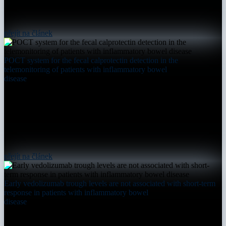
přejít na článek
POCT system for the fecal calprotectin detection in the
telemonitoring of patients with inflammatory bowel
disease
přejít na článek
Early vedolizumab trough levels are not associated with short-term
response in patients with inflammatory bowel
disease