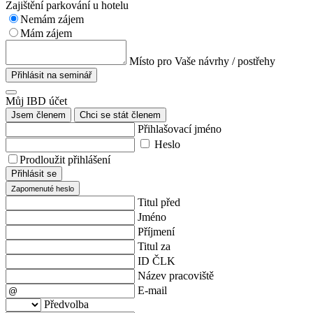
Zajištění parkování u hotelu
Nemám zájem
Mám zájem
Místo pro Vaše návrhy / postřehy
Přihlásit na seminář
Můj IBD účet
Jsem členem
Chci se stát členem
Přihlašovací jméno
Heslo
Prodloužit přihlášení
Přihlásit se
Zapomenuté heslo
Titul před
Jméno
Příjmení
Titul za
ID ČLK
Název pracoviště
E-mail
Předvolba