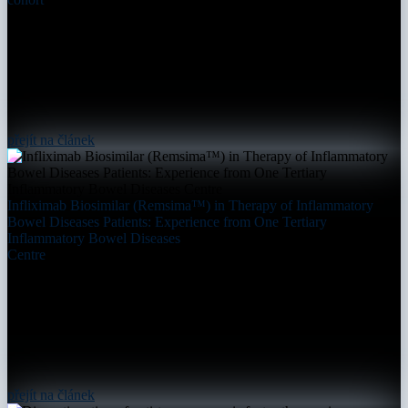
přejít na článek
Infliximab Biosimilar (Remsima™) in Therapy of Inflammatory
Bowel Diseases Patients: Experience from One Tertiary
Inflammatory Bowel Diseases
Centre
přejít na článek