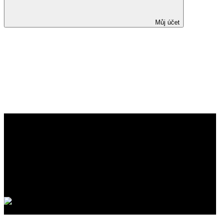
Můj účet
Efficacy of Infliximab
Biosimilar CT-P13 Induction
Therapy on Mucosal Healing in
Ulcerative Colitis