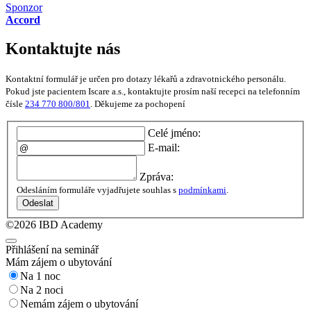
Sponzor
Accord
Kontaktujte nás
Kontaktní formulář je určen pro dotazy lékařů a zdravotnického personálu.
Pokud jste pacientem Iscare a.s., kontaktujte prosím naší recepci na telefonním
čísle
234 770 800/801
. Děkujeme za pochopení
Celé jméno:
E-mail:
Zpráva:
Odesláním formuláře vyjadřujete souhlas s
podmínkami
.
Odeslat
©2026 IBD Academy
Přihlášení na seminář
Mám zájem o ubytování
Na 1 noc
Na 2 noci
Nemám zájem o ubytování