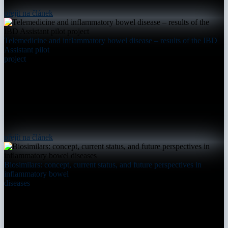
přejít na článek
Telemedicine and inflammatory bowel disease – results of the IBD
Assistant pilot
project
přejít na článek
Biosimilars: concept, current status, and future perspectives in
inflammatory bowel
diseases