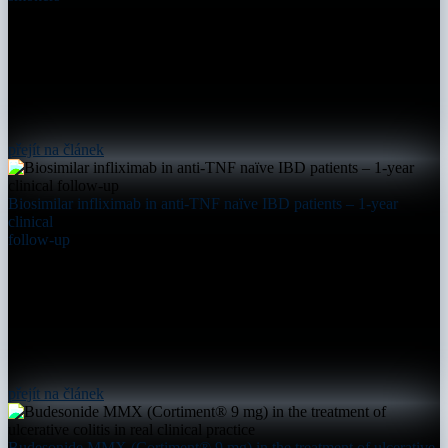
přejít na článek
Biosimilar infliximab in anti-TNF naïve IBD patients – 1-year
clinical
follow-up
přejít na článek
Budesonide MMX (Cortiment® 9 mg) in the treatment of ulcerative