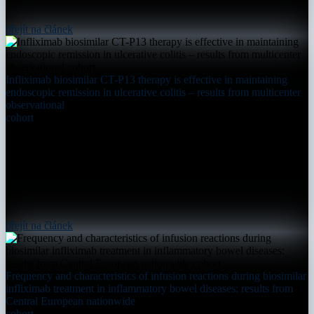
přejít na článek
Infliximab biosimilar CT-P13 therapy is effective in maintaining
endoscopic remission in ulcerative colitis – results from multicenter
observational
cohort
přejít na článek
Frequency and characteristics of infusion reactions during biosimilar
infliximab treatment in inflammatory bowel diseases: results from
Central European nationwide
cohort