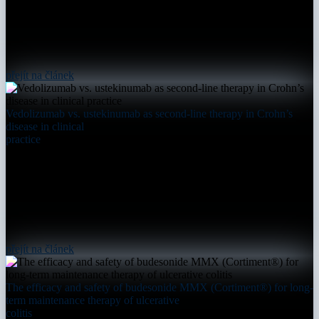
přejít na článek
Vedolizumab vs. ustekinumab as second-line therapy in Crohn’s
disease in clinical
practice
přejít na článek
The efficacy and safety of budesonide MMX (Cortiment®) for long-
term maintenance therapy of ulcerative
colitis