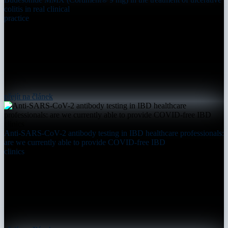
colitis in real clinical
practice
přejít na článek
Anti-SARS-CoV-2 antibody testing in IBD healthcare professionals:
are we currently able to provide COVID-free IBD
clinics