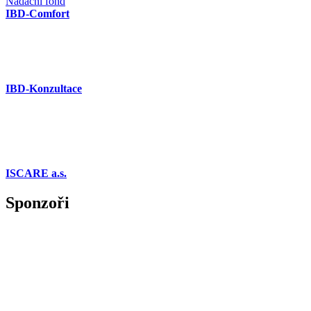
Nadační fond
IBD-Comfort
IBD-Konzultace
ISCARE a.s.
Sponzoři