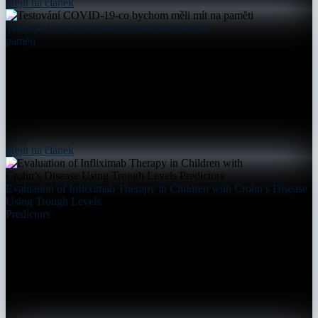
přejít na článek
Testování COVID-19-co bychom měli mít na
paměti
přejít na článek
Evaluation of Infliximab Therapy in Children with Crohn’s Disease
Using Trough Levels
Predictors