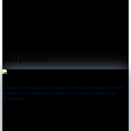
Další publikace
A Novel Porcine Model of Crohn’s Disease Anastomotic Stricture
Suitable for Evaluation and Training of Advanced Endoscopic
Techniques