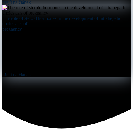
přejít na článek
The role of steroid hormones in the development of intrahepatic
cholestasis of
pregnancy
přejít na článek