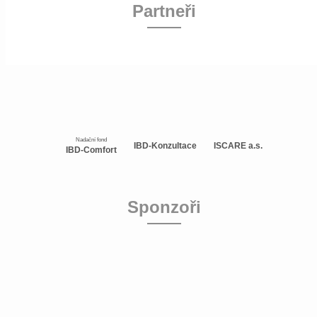
Partneři
Nadační fond
IBD-Konzultace
ISCARE a.s.
IBD-Comfort
Sponzoři