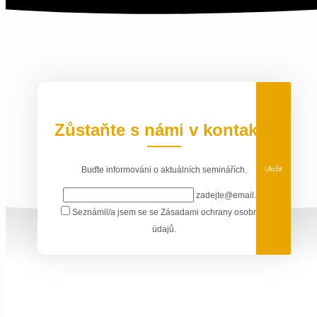
Zůstaňte s námi v kontaktu
Uložit
Buďte informováni o aktuálních seminářích.
zadejte@email.cz
Seznámil/a jsem se se
Zásadami ochrany osobních
údajů
.