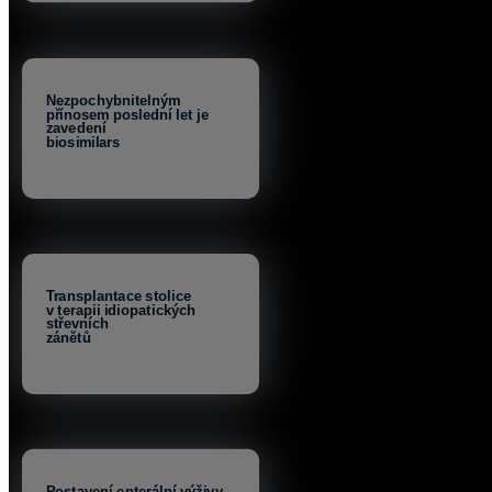
Nezpochybnitelným
přínosem poslední let je
zavedení
biosimilars
Transplantace stolice
v terapii idiopatických
střevních
zánětů
Postavení enterální výživy