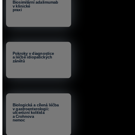
Biosimilární adalimumab
v klinické
praxi
Pokroky v diagnostice
a léčbě idiopatických
zánětů
Biologická a cílená léčba
v gastroenterologii:
ulcerózní kolitida
a Crohnova
nemoc