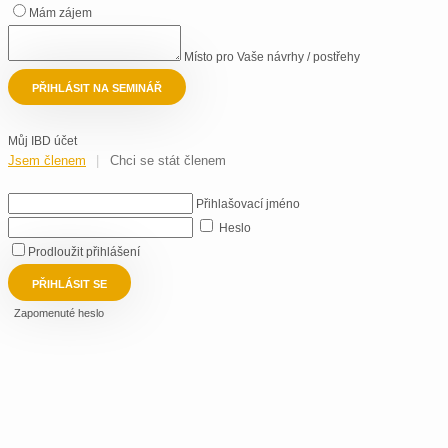
Mám zájem
Místo pro Vaše návrhy / postřehy
PŘIHLÁSIT NA SEMINÁŘ
Můj IBD účet
Jsem členem
Chci se stát členem
Přihlašovací jméno
Heslo
Prodloužit přihlášení
PŘIHLÁSIT SE
Zapomenuté heslo
Titul před
Přihlašovací jméno
Jméno
Vyplňte svůj přihlašovací e-mail a klikněte na "Nastavit nové heslo".
Příjmení
NASTAVIT NOVÉ HESLO
Titul za
ID ČLK