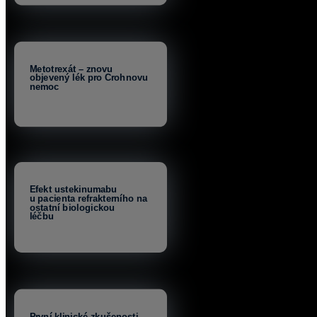
Metotrexát – znovu
objevený lék pro Crohnovu
nemoc
Efekt ustekinumabu
u pacienta refrakterního na
ostatní biologickou
léčbu
První klinické zkušenosti