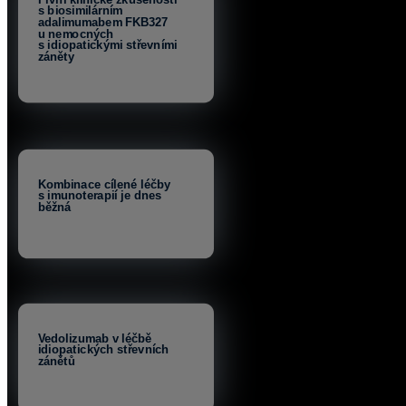
s biosimilárním
adalimumabem FKB327
u nemocných
s idiopatickými střevními
záněty
Kombinace cílené léčby
s imunoterapií je dnes
běžná
Vedolizumab v léčbě
idiopatických střevních
zánětů