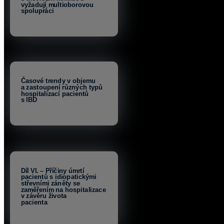
vyžadují multioborovou
spolupráci
Časové trendy v objemu
a zastoupení různých typů
hospitalizací pacientů
s IBD
Díl VI. – Příčiny úmrtí
pacientů s idiopatickými
střevními záněty se
zaměřením na hospitalizace
v závěru života
pacienta