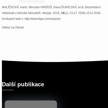
IBD Academy
MALÍČKOVÁ, Karin, Miroslav HINĎOŠ, Dana ĎURICOVÁ, et al. Biosimilární
infliximab v klinické laboratoři.
Alergie
. 2016,
18
(1), 23-27. ISSN 1212-3536.
Dostupné také z: http://www.tigis.cz/casopisy/
Odkaz na článek
Další publikace