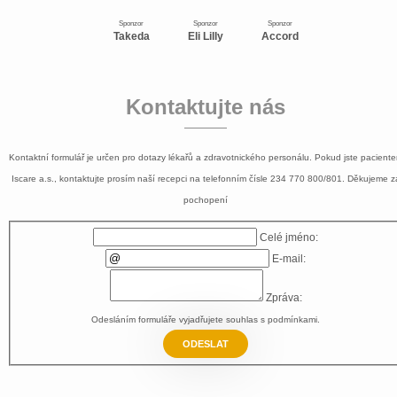
Sponzor
Sponzor
Sponzor
Takeda
Eli Lilly
Accord
Kontaktujte nás
Kontaktní formulář je určen pro dotazy lékařů a zdravotnického personálu. Pokud jste pacient
Iscare a.s., kontaktujte prosím naší recepci na telefonním čísle
234 770 800/801
. Děkujeme z
pochopení
Celé jméno:
E-mail:
Zpráva:
Odesláním formuláře vyjadřujete souhlas s
podmínkami
.
ODESLAT