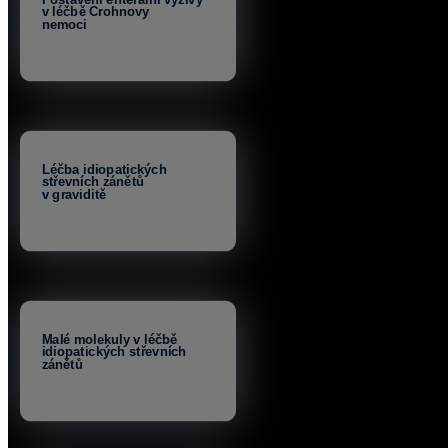
v léčbě Crohnovy
nemoci
Léčba idiopatických
střevních zánětů
v graviditě
Malé molekuly v léčbě
idiopatických střevních
zánětů