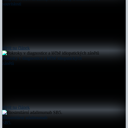
souvislosti
přejít na článek
Pokroky v diagnostice a léčbě idiopatických
zánětů
přejít na článek
Biosimilární adalimumab
SB5.