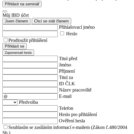
Přihlásit na seminář
Můj IBD účet
Jsem členem
Chci se stát členem
Přihlašovací jméno
Heslo
Prodloužit přihlášení
Přihlásit se
Zapomenuté heslo
Titul před
Jméno
Příjmení
Titul za
ID ČLK
Název pracoviště
E-mail
Předvolba
Telefon
Heslo pro přihlášení
Ověření hesla
Souhlasím se zasíláním informací e-mailem (Zákon č.480/2004
Sb.)