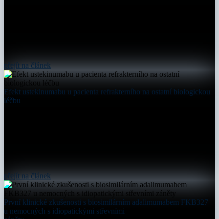
přejít na článek
Efekt ustekinumabu u pacienta refrakterního na ostatní biologickou
léčbu
přejít na článek
První klinické zkušenosti s biosimilárním adalimumabem FKB327
u nemocných s idiopatickými střevními