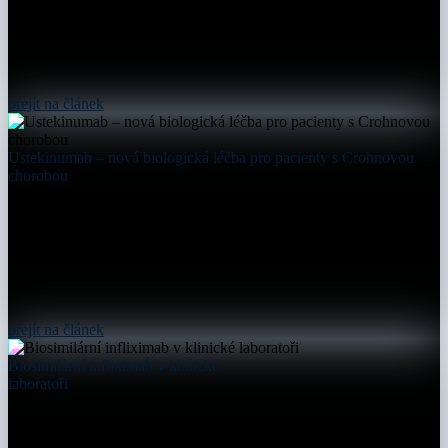
přejít na článek
Ustekinumab – nová biologická léčba pro pacienty s Crohnovou
chorobou
přejít na článek
Biosimilární infliximab v klinické
laboratoři