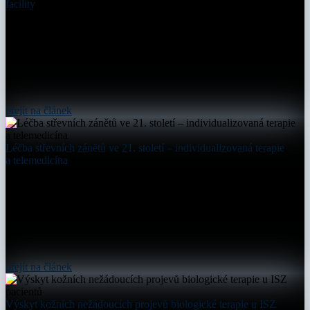
facility
přejít na článek
Léčba střevních zánětů ve 21. století – individualizovaná terapie
a telemedicína
přejít na článek
Výskyt kožních nežádoucích projevů biologické terapie u ISZ