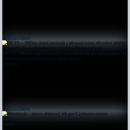
přejít na článek
Díl VI. – Příčiny úmrtí pacientů s idiopatickými střevními záněty se
zaměřením na hospitalizace v závěru života
pacienta
přejít na článek
Metotrexát – znovu objevený lék pro Crohnovu
nemoc