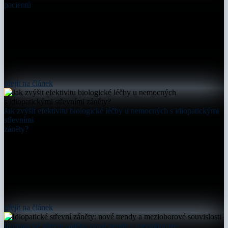
pacientů
přejít na článek
Jak zvýšit efektivitu biologické léčby u nemocných s idiopatickými
střevními
záněty?
přejít na článek
Idiopatické střevní záněty: nové trendy a mezioborové