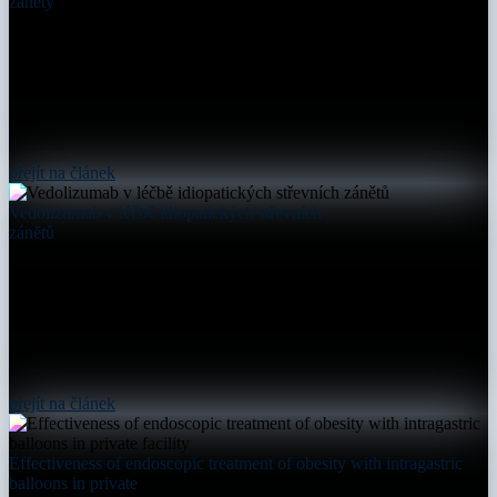
záněty
přejít na článek
Vedolizumab v léčbě idiopatických střevních
zánětů
přejít na článek
Effectiveness of endoscopic treatment of obesity with intragastric
balloons in private