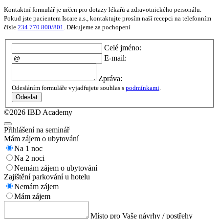
Kontaktní formulář je určen pro dotazy lékařů a zdravotnického personálu.
Pokud jste pacientem Iscare a.s., kontaktujte prosím naší recepci na telefonním
čísle
234 770 800/801
. Děkujeme za pochopení
Celé jméno:
E-mail:
Zpráva:
Odesláním formuláře vyjadřujete souhlas s
podmínkami
.
Odeslat
©2026 IBD Academy
Přihlášení na seminář
Mám zájem o ubytování
Na 1 noc
Na 2 noci
Nemám zájem o ubytování
Zajištění parkování u hotelu
Nemám zájem
Mám zájem
Místo pro Vaše návrhy / postřehy