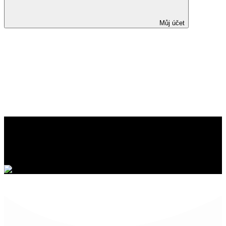
Můj účet
Kombinace cílené léčby
s imunoterapií je dnes běžná