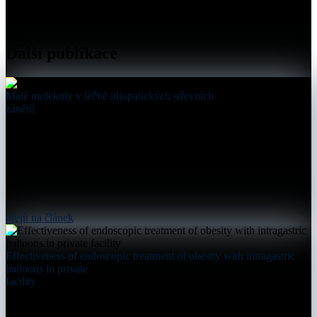
Další publikace
Malé molekuly v léčbě idiopatických střevních
zánětů
přejít na článek
Effectiveness of endoscopic treatment of obesity with intragastric
balloons in private
facility