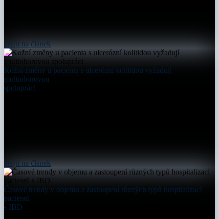
přejít na článek
Kožní změny u pacienta s ulcerózní kolitidou vyžadují
multioborovou
spolupráci
přejít na článek
Časové trendy v objemu a zastoupení různých typů hospitalizací
pacientů
s IBD