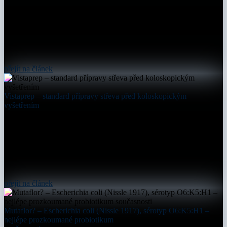
přejít na článek
Vistaprep – standard přípravy střeva před koloskopickým
vyšetřením
přejít na článek
Mutaflor? – Escherichia coli (Nissle 1917), sérotyp O6:K5:H1 –
nejlépe prozkoumané probiotikum