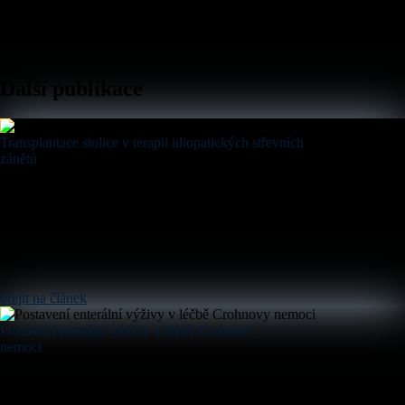
Další publikace
Transplantace stolice v terapii idiopatických střevních
zánětů
přejít na článek
Postavení enterální výživy v léčbě Crohnovy
nemoci