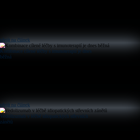
přejít na článek
Kombinace cílené léčby s imunoterapií je dnes
běžná
přejít na článek
Vedolizumab v léčbě idiopatických střevních
zánětů