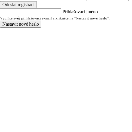
Odeslat registraci
Přihlašovací jméno
Vyplňte svůj přihlašovací e-mail a klikněte na "Nastavit nové heslo".
Nastavit nové heslo