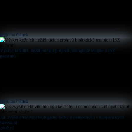
přejít na článek
Výskyt kožních nežádoucích projevů biologické terapie u ISZ
pacientů
přejít na článek
Jak zvýšit efektivitu biologické léčby u nemocných s idiopatickými
střevními
záněty?