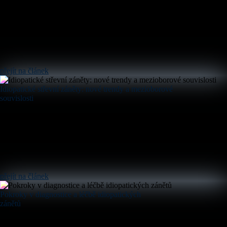
přejít na článek
Idiopatické střevní záněty: nové trendy a mezioborové
souvislosti
přejít na článek
Pokroky v diagnostice a léčbě idiopatických
zánětů