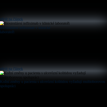
přejít na článek
Biosimilární infliximab v klinické
laboratoři
přejít na článek
Kožní změny u pacienta s ulcerózní kolitidou vyžadují multioborovou
spolupráci