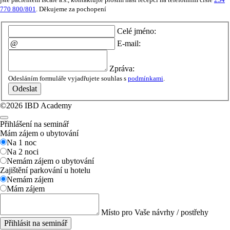
770 800/801
. Děkujeme za pochopení
Celé jméno:
E-mail:
Zpráva:
Odesláním formuláře vyjadřujete souhlas s
podmínkami
.
Odeslat
©2026 IBD Academy
Přihlášení na seminář
Mám zájem o ubytování
Na 1 noc
Na 2 noci
Nemám zájem o ubytování
Zajištění parkování u hotelu
Nemám zájem
Mám zájem
Místo pro Vaše návrhy / postřehy
Přihlásit na seminář