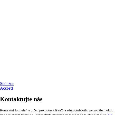
Sponzor
Accord
Kontaktujte nás
Kontaktní formulář je určen pro dotazy lékařů a zdravotnického personálu. Pokud
jste pacientem Iscare a.s., kontaktujte prosím naší recepci na telefonním čísle
234