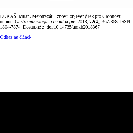
LUKÁŠ, Milan. Metotrexát – znovu objevený lék pro Crohnovu
nemoc.
Gastroenterologie a hepatologie
. 2018,
72
(4), 367-368. ISSN
1804-7874. Dostupné z: doi:10.14735/amgh2018367
Odkaz na článek