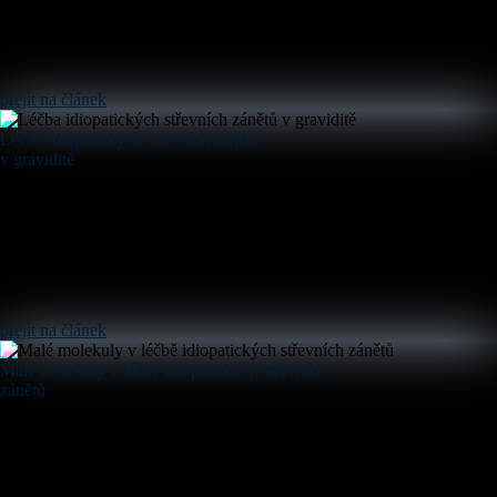
přejít na článek
Léčba idiopatických střevních zánětů
v graviditě
přejít na článek
Malé molekuly v léčbě idiopatických střevních
zánětů