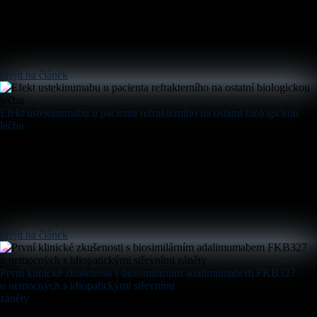
přejít na článek
Efekt ustekinumabu u pacienta refrakterního na ostatní biologickou
léčbu
přejít na článek
První klinické zkušenosti s biosimilárním adalimumabem FKB327
u nemocných s idiopatickými střevními
záněty