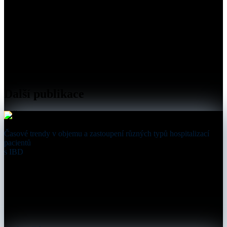
Další publikace
Časové trendy v objemu a zastoupení různých typů hospitalizací
pacientů
s IBD