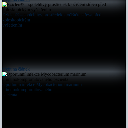
Eziclen® – spolehlivý prostředek k očištění střeva před
koloskopickým
vyšetřením
přejít na článek
Oportunní infekce Mycobacterium marinum
u imunokompromitovaného
pacienta