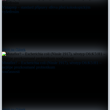
Vistaprep – standard přípravy střeva před koloskopickým
vyšetřením
přejít na článek
Mutaflor? – Escherichia coli (Nissle 1917), sérotyp O6:K5:H1 –
nejlépe prozkoumané probiotikum
současnosti
přejít na článek