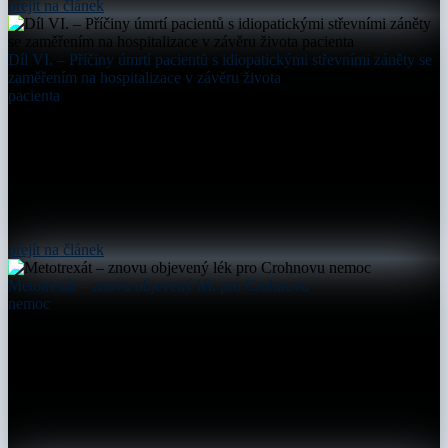
přejít na článek
Díl VI. – Příčiny úmrtí pacientů s idiopatickými střevními záněty se
zaměřením na hospitalizace v závěru života
pacienta
přejít na článek
Metotrexát – znovu objevený lék pro Crohnovu
nemoc