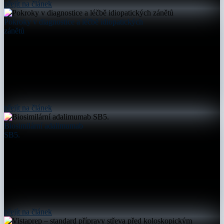
přejít na článek
Pokroky v diagnostice a léčbě idiopatických
zánětů
přejít na článek
Biosimilární adalimumab
SB5.
přejít na článek