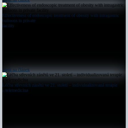
Effectiveness of endoscopic treatment of obesity with intragastric
balloons in private
facility
přejít na článek
Léčba střevních zánětů ve 21. století – individualizovaná terapie
a telemedicína