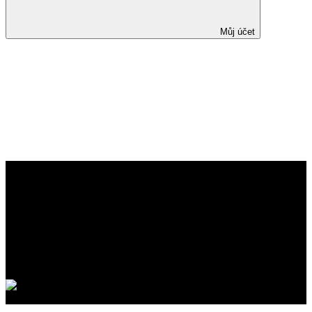
Můj účet
Jak zvýšit efektivitu biologické
léčby u nemocných
s idiopatickými střevními
záněty?