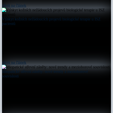
přejít na článek
Výskyt kožních nežádoucích projevů biologické terapie u ISZ
pacientů
přejít na článek
Idiopatické střevní záněty: nové trendy a mezioborové
souvislosti