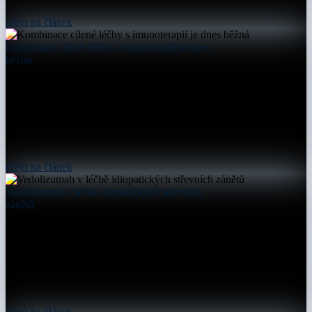
přejít na článek
Kombinace cílené léčby s imunoterapií je dnes
běžná
přejít na článek
Vedolizumab v léčbě idiopatických střevních
zánětů
přejít na článek