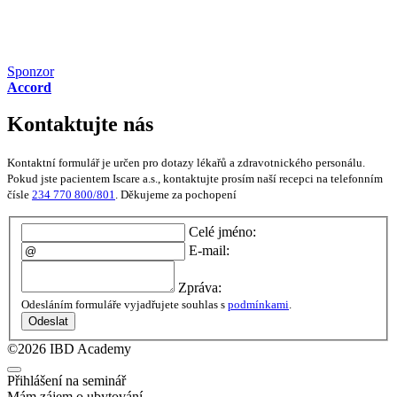
Sponzor
Accord
Kontaktujte nás
Kontaktní formulář je určen pro dotazy lékařů a zdravotnického personálu.
Pokud jste pacientem Iscare a.s., kontaktujte prosím naší recepci na telefonním
čísle
234 770 800/801
. Děkujeme za pochopení
Celé jméno:
E-mail:
Zpráva:
Odesláním formuláře vyjadřujete souhlas s
podmínkami
.
Odeslat
©2026 IBD Academy
Přihlášení na seminář
Mám zájem o ubytování