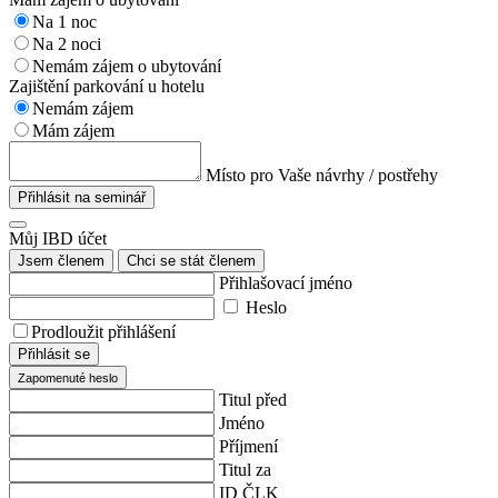
Na 1 noc
Na 2 noci
Nemám zájem o ubytování
Zajištění parkování u hotelu
Nemám zájem
Mám zájem
Místo pro Vaše návrhy / postřehy
Přihlásit na seminář
Můj IBD účet
Jsem členem
Chci se stát členem
Přihlašovací jméno
Heslo
Prodloužit přihlášení
Přihlásit se
Zapomenuté heslo
Titul před
Jméno
Příjmení
Titul za
ID ČLK