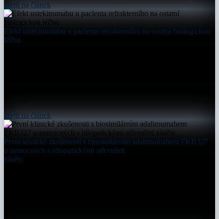
přejít na článek
Efekt ustekinumabu u pacienta refrakterního na ostatní biologickou
léčbu
přejít na článek
První klinické zkušenosti s biosimilárním adalimumabem FKB327
u nemocných s idiopatickými střevními
záněty