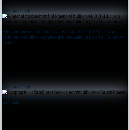
přejít na článek
Alogenní mezenchymální kmenové buňky (ALOFISEL) jsou
efektivní v eradikaci komplexních perianálních píštělí u Crohnovy
nemoci
přejít na článek
Picoprep® – očistný prostředek s novým dávkovacím
schématem