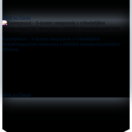
přejít na článek
Esomeprazol – S-izomer omeprazolu s výhodnějšími
farmakologickými vlastnostmi a silnějším farmakodynamickým
účinkem
přejít na článek