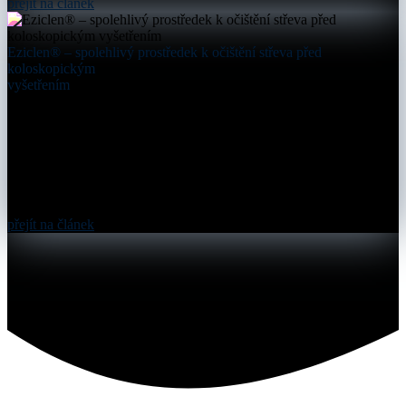
přejít na článek
Eziclen® – spolehlivý prostředek k očištění střeva před
koloskopickým
vyšetřením
přejít na článek