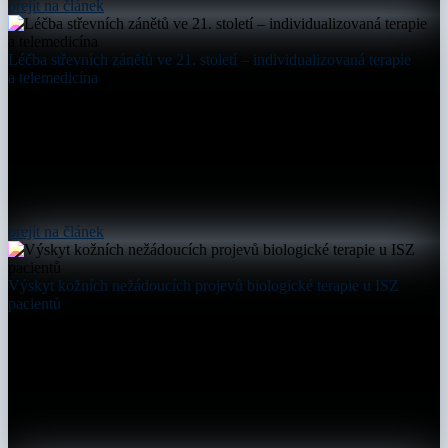
přejít na článek
Léčba střevních zánětů ve 21. století – individualizovaná terapie
a telemedicína
přejít na článek
Výskyt kožních nežádoucích projevů biologické terapie u ISZ
pacientů