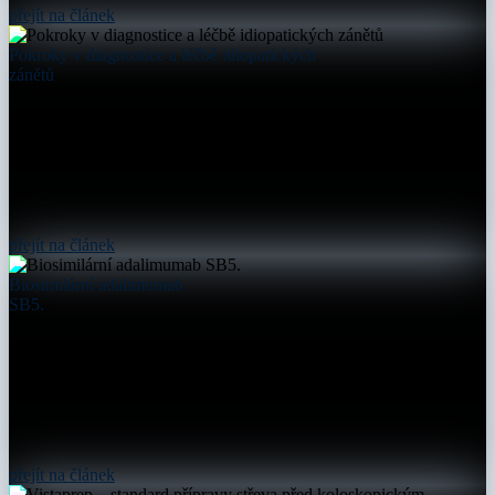
přejít na článek
Pokroky v diagnostice a léčbě idiopatických
zánětů
přejít na článek
Biosimilární adalimumab
SB5.
přejít na článek