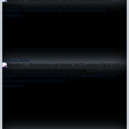
Vistaprep – standard přípravy střeva před koloskopickým
vyšetřením
přejít na článek
Mutaflor? – Escherichia coli (Nissle 1917), sérotyp O6:K5:H1 –
nejlépe prozkoumané probiotikum
současnosti