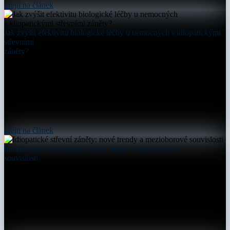
přejít na článek
Jak zvýšit efektivitu biologické léčby u nemocných s idiopatickými
střevními
záněty?
přejít na článek
Idiopatické střevní záněty: nové trendy a mezioborové
souvislosti