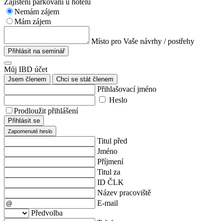
Zajištění parkování u hotelu
Nemám zájem
Mám zájem
Místo pro Vaše návrhy / postřehy
Přihlásit na seminář
Můj IBD účet
Jsem členem
Chci se stát členem
Přihlašovací jméno
Heslo
Prodloužit přihlášení
Přihlásit se
Zapomenuté heslo
Titul před
Jméno
Příjmení
Titul za
ID ČLK
Název pracoviště
E-mail
Předvolba