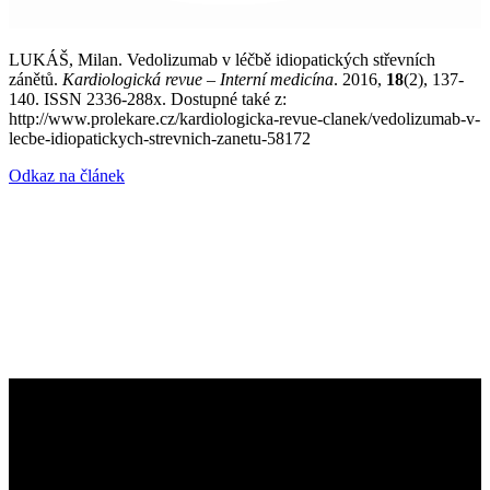
LUKÁŠ, Milan. Vedolizumab v léčbě idiopatických střevních
zánětů.
Kardiologická revue – Interní medicína
. 2016,
18
(2), 137-
140. ISSN 2336-288x. Dostupné také z:
http://www.prolekare.cz/kardiologicka-revue-clanek/vedolizumab-v-
lecbe-idiopatickych-strevnich-zanetu-58172
Odkaz na článek