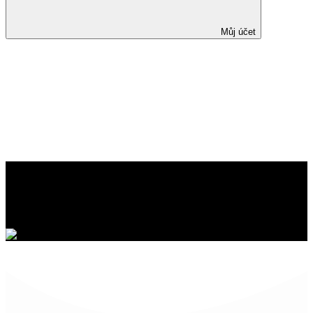
Můj účet
Vedolizumab v léčbě
idiopatických střevních zánětů