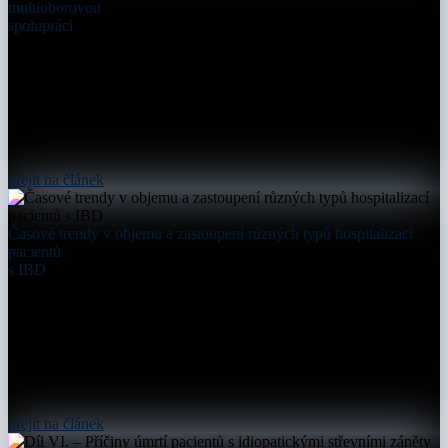
multioborovou
spolupráci
přejít na článek
Časové trendy v objemu a zastoupení různých typů hospitalizací
pacientů
s IBD
přejít na článek