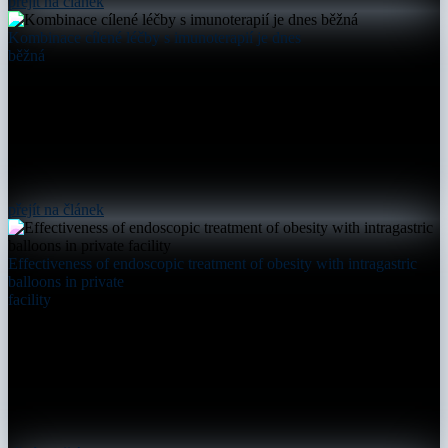
přejít na článek
Kombinace cílené léčby s imunoterapií je dnes
běžná
přejít na článek
Effectiveness of endoscopic treatment of obesity with intragastric
balloons in private
facility