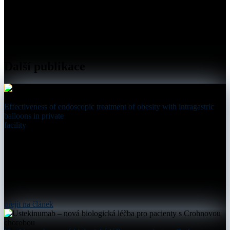
Další publikace
Effectiveness of endoscopic treatment of obesity with intragastric
balloons in private
facility
přejít na článek