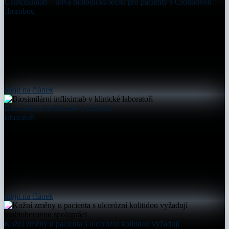
Ustekinumab – nová biologická léčba pro pacienty s Crohnovou
chorobou
přejít na článek
Biosimilární infliximab v klinické
laboratoři
přejít na článek
Kožní změny u pacienta s ulcerózní kolitidou vyžadují