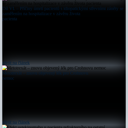
Díl VI. – Příčiny úmrtí pacientů s idiopatickými střevními záněty se
zaměřením na hospitalizace v závěru života
pacienta
přejít na článek
Metotrexát – znovu objevený lék pro Crohnovu
nemoc
přejít na článek