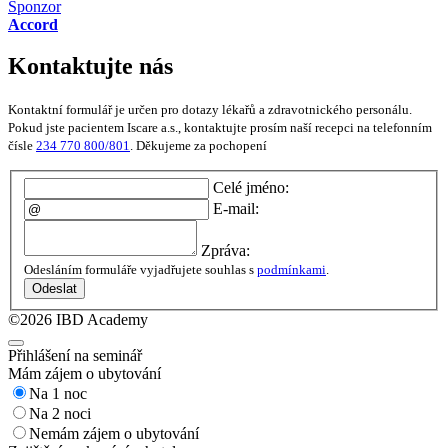
Sponzor
Accord
Kontaktujte nás
Kontaktní formulář je určen pro dotazy lékařů a zdravotnického personálu.
Pokud jste pacientem Iscare a.s., kontaktujte prosím naší recepci na telefonním
čísle
234 770 800/801
. Děkujeme za pochopení
Celé jméno:
E-mail:
Zpráva:
Odesláním formuláře vyjadřujete souhlas s
podmínkami
.
Odeslat
©2026 IBD Academy
Přihlášení na seminář
Mám zájem o ubytování
Na 1 noc
Na 2 noci
Nemám zájem o ubytování