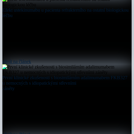
Efekt ustekinumabu u pacienta refrakterního na ostatní biologickou
léčbu
přejít na článek
První klinické zkušenosti s biosimilárním adalimumabem FKB327
u nemocných s idiopatickými střevními
záněty