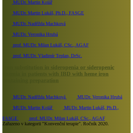
MUDr. Martin Kolář
MUDr. Martin Lukáš, Ph.D., FASGE
MUDr. Naděžda Machková
MUDr. Veronika Hrubá
prof. MUDr. Milan Lukáš, CSc., AGAF
prof. MUDr. Vladimír Teplan, DrSc.
Iron substitution in sideropenia or sideropenic
anemia in patients with IBD with heme iron
containing preparation
MUDr. Naděžda Machková
MUDr. Veronika Hrubá
MUDr. Martin Kolář
MUDr. Martin Lukáš, Ph.D.,
FASGE
prof. MUDr. Milan Lukáš, CSc., AGAF
Zařazeno v kategorii "Konvenční terapie". Ročník 2020.