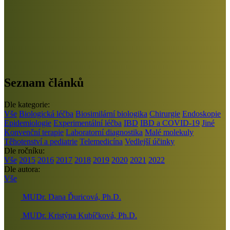
Seznam článků
Dle kategorie:
Vše
Biologická léčba
Biosimilární biologika
Chirurgie
Endoskopie
Epidemiologie
Experimentální léčba
IBD
IBD a COVID-19
Jiné
Konvenční terapie
Laboratorní diagnostika
Malé molekuly
Těhotenství a pediatrie
Telemedicína
Vedlejší účinky
Dle ročníku:
Vše
2015
2016
2017
2018
2019
2020
2021
2022
Dle autora:
Vše
MUDr. Dana Ďuricová, Ph.D.
MUDr. Kristýna Kubíčková, Ph.D.