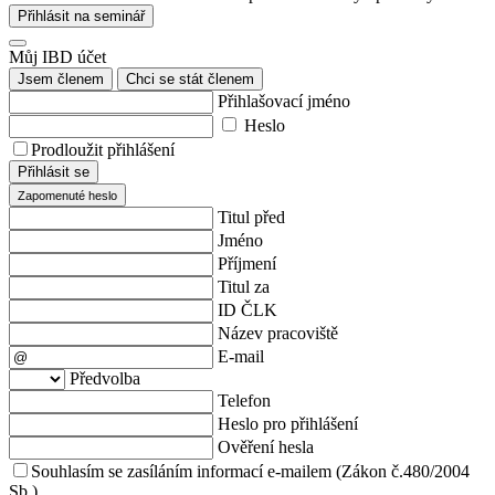
Přihlásit na seminář
Můj IBD účet
Jsem členem
Chci se stát členem
Přihlašovací jméno
Heslo
Prodloužit přihlášení
Přihlásit se
Zapomenuté heslo
Titul před
Jméno
Příjmení
Titul za
ID ČLK
Název pracoviště
E-mail
Předvolba
Telefon
Heslo pro přihlášení
Ověření hesla
Souhlasím se zasíláním informací e-mailem (Zákon č.480/2004
Sb.)