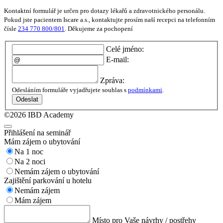
Kontaktní formulář je určen pro dotazy lékařů a zdravotnického personálu.
Pokud jste pacientem Iscare a.s., kontaktujte prosím naší recepci na telefonním
čísle
234 770 800/801
. Děkujeme za pochopení
Celé jméno:
E-mail:
Zpráva:
Odesláním formuláře vyjadřujete souhlas s
podmínkami
.
Odeslat
©2026 IBD Academy
Přihlášení na seminář
Mám zájem o ubytování
Na 1 noc
Na 2 noci
Nemám zájem o ubytování
Zajištění parkování u hotelu
Nemám zájem
Mám zájem
Místo pro Vaše návrhy / postřehy