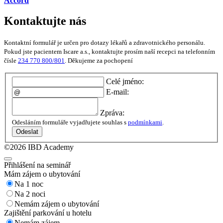
Accord
Kontaktujte nás
Kontaktní formulář je určen pro dotazy lékařů a zdravotnického personálu.
Pokud jste pacientem Iscare a.s., kontaktujte prosím naší recepci na telefonním
čísle
234 770 800/801
. Děkujeme za pochopení
Celé jméno:
E-mail:
Zpráva:
Odesláním formuláře vyjadřujete souhlas s
podmínkami
.
Odeslat
©2026 IBD Academy
Přihlášení na seminář
Mám zájem o ubytování
Na 1 noc
Na 2 noci
Nemám zájem o ubytování
Zajištění parkování u hotelu
Nemám zájem