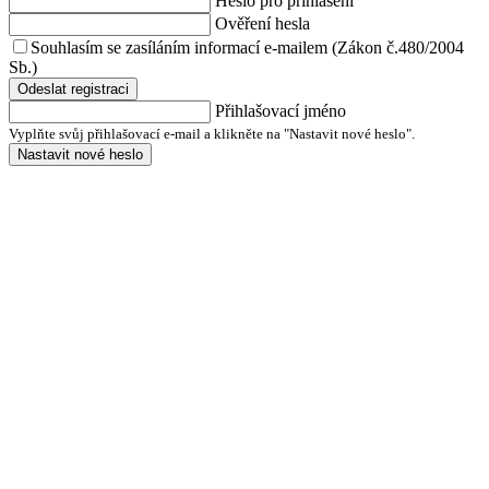
Heslo pro přihlášení
Ověření hesla
Souhlasím se zasíláním informací e-mailem (Zákon č.480/2004
Sb.)
Odeslat registraci
Přihlašovací jméno
Vyplňte svůj přihlašovací e-mail a klikněte na "Nastavit nové heslo".
Nastavit nové heslo