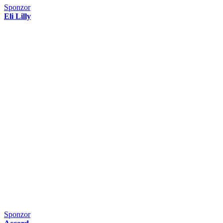
Sponzor
Eli Lilly
Sponzor