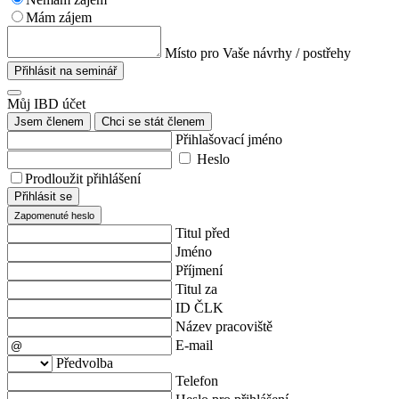
Mám zájem
Místo pro Vaše návrhy / postřehy
Přihlásit na seminář
Můj IBD účet
Jsem členem
Chci se stát členem
Přihlašovací jméno
Heslo
Prodloužit přihlášení
Přihlásit se
Zapomenuté heslo
Titul před
Jméno
Příjmení
Titul za
ID ČLK
Název pracoviště
E-mail
Předvolba
Telefon