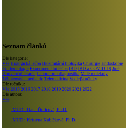
Seznam článků
Dle kategorie:
Vše
Biologická léčba
Biosimilární biologika
Chirurgie
Endoskopie
Epidemiologie
Experimentální léčba
IBD
IBD a COVID-19
Jiné
Konvenční terapie
Laboratorní diagnostika
Malé molekuly
Těhotenství a pediatrie
Telemedicína
Vedlejší účinky
Dle ročníku:
Vše
2015
2016
2017
2018
2019
2020
2021
2022
Dle autora:
Vše
MUDr. Dana Ďuricová, Ph.D.
MUDr. Kristýna Kubíčková, Ph.D.