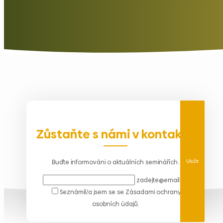
Zůstaňte s námi v kontaktu
Buďte informováni o aktuálních seminářích.
Uložit
zadejte@email.cz
Seznámil/a jsem se se
Zásadami ochrany
osobních údajů
.