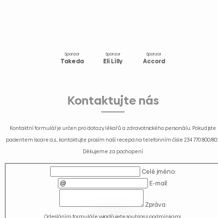
Sponzor
Sponzor
Sponzor
Takeda
Eli Lilly
Accord
Kontaktujte nás
Kontaktní formulář je určen pro dotazy lékařů a zdravotnického personálu. Pokud jste
pacientem Iscare a.s., kontaktujte prosím naší recepci na telefonním čísle
234 770 800/80
Děkujeme za pochopení
Celé jméno:
E-mail:
Zpráva:
Odesláním formuláře vyjadřujete souhlas s
podmínkami
.