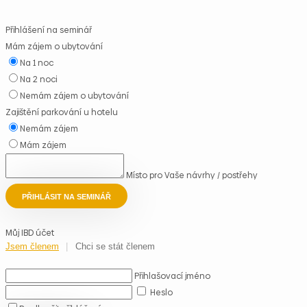
Přihlášení na seminář
Mám zájem o ubytování
Na 1 noc
Na 2 noci
Nemám zájem o ubytování
Zajištění parkování u hotelu
Nemám zájem
Mám zájem
Místo pro Vaše návrhy / postřehy
PŘIHLÁSIT NA SEMINÁŘ
Můj IBD účet
Jsem členem
Chci se stát členem
Přihlašovací jméno
Heslo