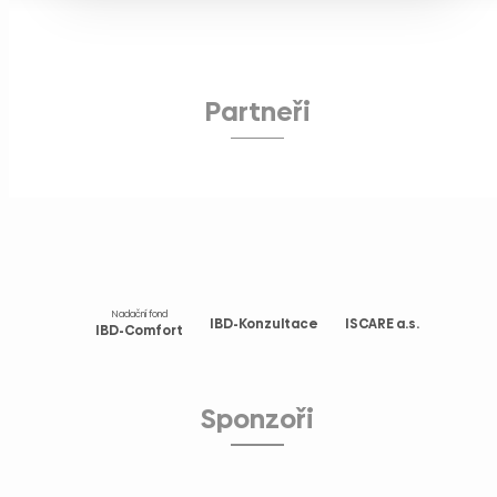
Partneři
Nadační fond
IBD-Konzultace
ISCARE a.s.
IBD-Comfort
Sponzoři