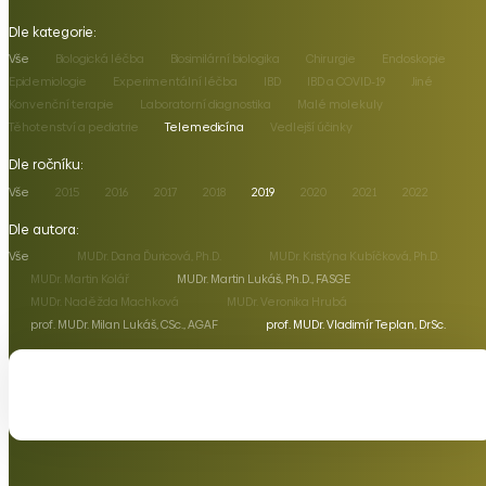
Dle kategorie:
Vše
Biologická léčba
Biosimilární biologika
Chirurgie
Endoskopie
Epidemiologie
Experimentální léčba
IBD
IBD a COVID-19
Jiné
Konvenční terapie
Laboratorní diagnostika
Malé molekuly
Těhotenství a pediatrie
Telemedicína
Vedlejší účinky
Dle ročníku:
Vše
2015
2016
2017
2018
2019
2020
2021
2022
Dle autora:
Vše
MUDr. Dana Ďuricová, Ph.D.
MUDr. Kristýna Kubíčková, Ph.D.
MUDr. Martin Kolář
MUDr. Martin Lukáš, Ph.D., FASGE
MUDr. Naděžda Machková
MUDr. Veronika Hrubá
prof. MUDr. Milan Lukáš, CSc., AGAF
prof. MUDr. Vladimír Teplan, DrSc.