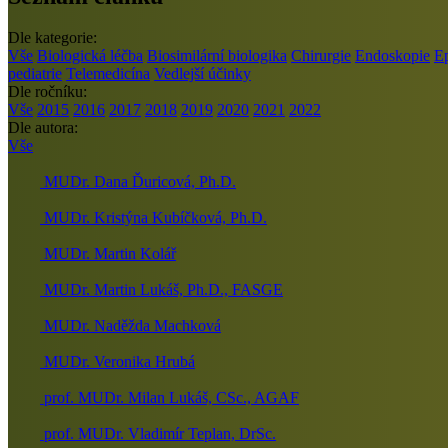
Dle kategorie:
Vše
Biologická léčba
Biosimilární biologika
Chirurgie
Endoskopie
E
pediatrie
Telemedicína
Vedlejší účinky
Dle ročníku:
Vše
2015
2016
2017
2018
2019
2020
2021
2022
Dle autora:
Vše
MUDr. Dana Ďuricová, Ph.D.
MUDr. Kristýna Kubíčková, Ph.D.
MUDr. Martin Kolář
MUDr. Martin Lukáš, Ph.D., FASGE
MUDr. Naděžda Machková
MUDr. Veronika Hrubá
prof. MUDr. Milan Lukáš, CSc., AGAF
prof. MUDr. Vladimír Teplan, DrSc.