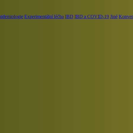
pidemiologie
Experimentální léčba
IBD
IBD a COVID-19
Jiné
Konvenč