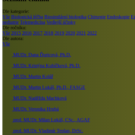
Dle kategorie:
Vše
Biologická léčba
Biosimilární biologika
Chirurgie
Endoskopie
E
pediatrie
Telemedicína
Vedlejší účinky
Dle ročníku:
Vše
2015
2016
2017
2018
2019
2020
2021
2022
Dle autora:
Vše
MUDr. Dana Ďuricová, Ph.D.
MUDr. Kristýna Kubíčková, Ph.D.
MUDr. Martin Kolář
MUDr. Martin Lukáš, Ph.D., FASGE
MUDr. Naděžda Machková
MUDr. Veronika Hrubá
prof. MUDr. Milan Lukáš, CSc., AGAF
prof. MUDr. Vladimír Teplan, DrSc.