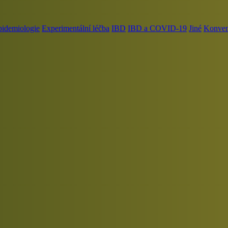
pidemiologie
Experimentální léčba
IBD
IBD a COVID-19
Jiné
Konvenč