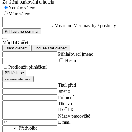
Zajištění parkování u hotelu
Nemám zájem
Mám zájem
Místo pro Vaše návrhy / postřehy
Přihlásit na seminář
Můj IBD účet
Jsem členem
Chci se stát členem
Přihlašovací jméno
Heslo
Prodloužit přihlášení
Přihlásit se
Zapomenuté heslo
Titul před
Jméno
Příjmení
Titul za
ID ČLK
Název pracoviště
E-mail
Předvolba