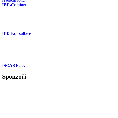
Nadační fond
IBD-Comfort
IBD-Konzultace
ISCARE a.s.
Sponzoři