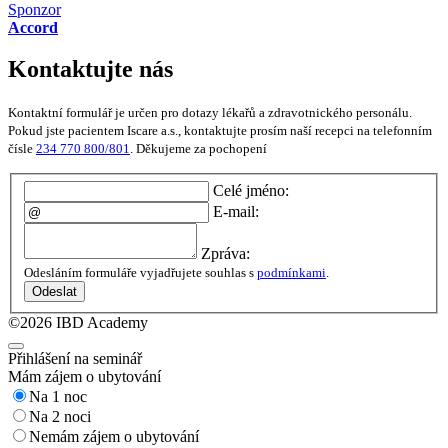
Sponzor
Accord
Kontaktujte nás
Kontaktní formulář je určen pro dotazy lékařů a zdravotnického personálu.
Pokud jste pacientem Iscare a.s., kontaktujte prosím naší recepci na telefonním
čísle
234 770 800/801
. Děkujeme za pochopení
Celé jméno:
E-mail:
Zpráva:
Odesláním formuláře vyjadřujete souhlas s
podmínkami
.
Odeslat
©2026 IBD Academy
Přihlášení na seminář
Mám zájem o ubytování
Na 1 noc
Na 2 noci
Nemám zájem o ubytování