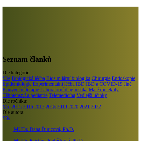
Seznam článků
Dle kategorie:
Vše
Biologická léčba
Biosimilární biologika
Chirurgie
Endoskopie
Epidemiologie
Experimentální léčba
IBD
IBD a COVID-19
Jiné
Konvenční terapie
Laboratorní diagnostika
Malé molekuly
Těhotenství a pediatrie
Telemedicína
Vedlejší účinky
Dle ročníku:
Vše
2015
2016
2017
2018
2019
2020
2021
2022
Dle autora:
Vše
MUDr. Dana Ďuricová, Ph.D.
MUDr. Kristýna Kubíčková, Ph.D.