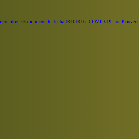
demiologie
Experimentální léčba
IBD
IBD a COVID-19
Jiné
Konvenčn