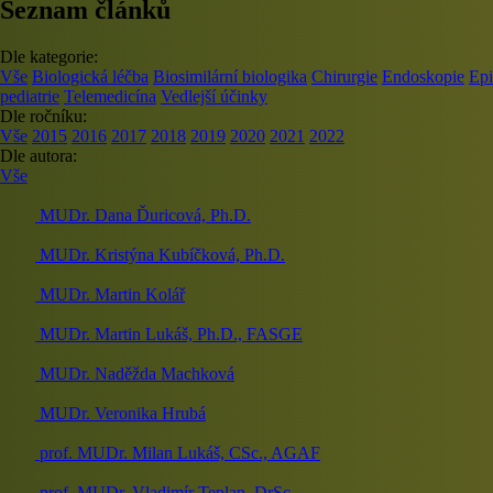
Seznam článků
Dle kategorie:
Vše
Biologická léčba
Biosimilární biologika
Chirurgie
Endoskopie
Epi
pediatrie
Telemedicína
Vedlejší účinky
Dle ročníku:
Vše
2015
2016
2017
2018
2019
2020
2021
2022
Dle autora:
Vše
MUDr. Dana Ďuricová, Ph.D.
MUDr. Kristýna Kubíčková, Ph.D.
MUDr. Martin Kolář
MUDr. Martin Lukáš, Ph.D., FASGE
MUDr. Naděžda Machková
MUDr. Veronika Hrubá
prof. MUDr. Milan Lukáš, CSc., AGAF
prof. MUDr. Vladimír Teplan, DrSc.