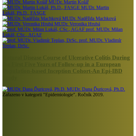
MUDr. Martin Kolář
MUDr. Martin
Lukáš, Ph.D., FASGE
MUDr. Naděžda Machková
MUDr. Veronika Hrubá
prof. MUDr. Milan
Lukáš, CSc., AGAF
prof. MUDr. Vladimír
Teplan, DrSc.
Natural Disease Course of Ulcerative Colitis During
the First Five Years of Follow-up in a European
Population-based Inception Cohort-An Epi-IBD
Study
MUDr. Dana Ďuricová, Ph.D.
Zařazeno v kategorii "Epidemiologie". Ročník 2019.