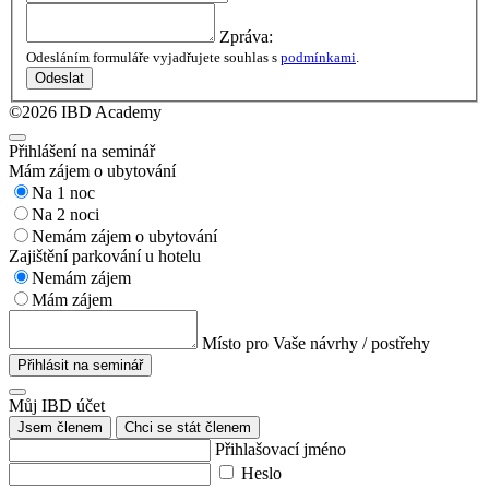
Zpráva:
Odesláním formuláře vyjadřujete souhlas s
podmínkami
.
Odeslat
©2026 IBD Academy
Přihlášení na seminář
Mám zájem o ubytování
Na 1 noc
Na 2 noci
Nemám zájem o ubytování
Zajištění parkování u hotelu
Nemám zájem
Mám zájem
Místo pro Vaše návrhy / postřehy
Přihlásit na seminář
Můj IBD účet
Jsem členem
Chci se stát členem
Přihlašovací jméno
Heslo