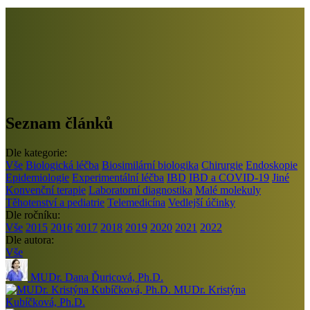
Seznam článků
Dle kategorie:
Vše
Biologická léčba
Biosimilární biologika
Chirurgie
Endoskopie
Epidemiologie
Experimentální léčba
IBD
IBD a COVID-19
Jiné
Konvenční terapie
Laboratorní diagnostika
Malé molekuly
Těhotenství a pediatrie
Telemedicína
Vedlejší účinky
Dle ročníku:
Vše
2015
2016
2017
2018
2019
2020
2021
2022
Dle autora:
Vše
MUDr. Dana Ďuricová, Ph.D.
MUDr. Kristýna
Kubíčková, Ph.D.