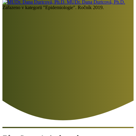
MUDr. Dana Ďuricová, Ph.D.
Zařazeno v kategorii "Epidemiologie". Ročník 2019.