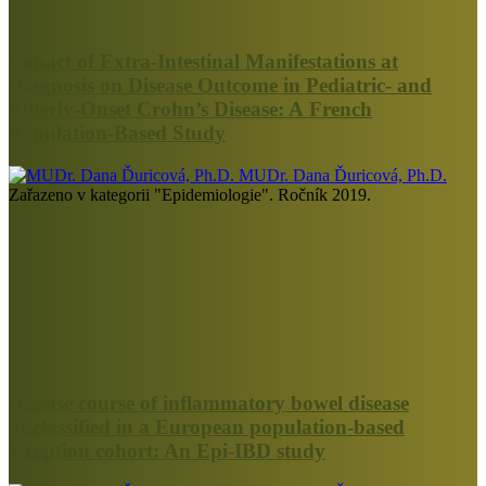
Impact of Extra-Intestinal Manifestations at
Diagnosis on Disease Outcome in Pediatric- and
Elderly-Onset Crohn’s Disease: A French
Population-Based Study
MUDr. Dana Ďuricová, Ph.D.
Zařazeno v kategorii "Epidemiologie". Ročník 2019.
Disease course of inflammatory bowel disease
unclassified in a European population-based
inception cohort: An Epi-IBD study