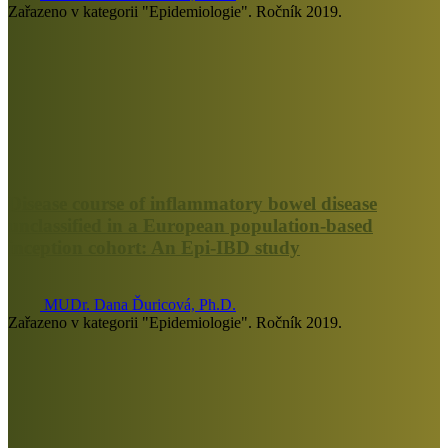
Zařazeno v kategorii "Epidemiologie". Ročník 2019.
Disease course of inflammatory bowel disease
unclassified in a European population-based
inception cohort: An Epi-IBD study
MUDr. Dana Ďuricová, Ph.D.
Zařazeno v kategorii "Epidemiologie". Ročník 2019.