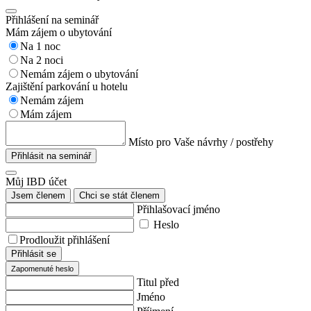
Přihlášení na seminář
Mám zájem o ubytování
Na 1 noc
Na 2 noci
Nemám zájem o ubytování
Zajištění parkování u hotelu
Nemám zájem
Mám zájem
Místo pro Vaše návrhy / postřehy
Přihlásit na seminář
Můj IBD účet
Jsem členem
Chci se stát členem
Přihlašovací jméno
Heslo
Prodloužit přihlášení
Přihlásit se
Zapomenuté heslo
Titul před
Jméno