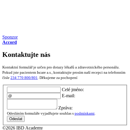
Sponzor
Accord
Kontaktujte nás
Kontaktní formulář je určen pro dotazy lékařů a zdravotnického personálu.
Pokud jste pacientem Iscare a.s., kontaktujte prosím naší recepci na telefonním
čísle
234 770 800/801
. Děkujeme za pochopení
Celé jméno:
E-mail:
Zpráva:
Odesláním formuláře vyjadřujete souhlas s
podmínkami
.
Odeslat
©2026 IBD Academy