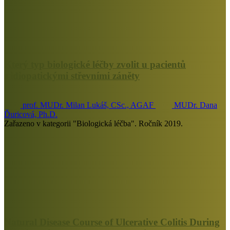
Který typ biologické léčby zvolit u pacientů
s idiopatickými střevními záněty
prof. MUDr. Milan Lukáš, CSc., AGAF
MUDr. Dana
Ďuricová, Ph.D.
Zařazeno v kategorii "Biologická léčba". Ročník 2019.
Natural Disease Course of Ulcerative Colitis During