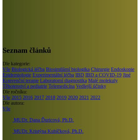
Seznam článků
Dle kategorie:
Vše
Biologická léčba
Biosimilární biologika
Chirurgie
Endoskopie
Epidemiologie
Experimentální léčba
IBD
IBD a COVID-19
Jiné
Konvenční terapie
Laboratorní diagnostika
Malé molekuly
Těhotenství a pediatrie
Telemedicína
Vedlejší účinky
Dle ročníku:
Vše
2015
2016
2017
2018
2019
2020
2021
2022
Dle autora:
Vše
MUDr. Dana Ďuricová, Ph.D.
MUDr. Kristýna Kubíčková, Ph.D.