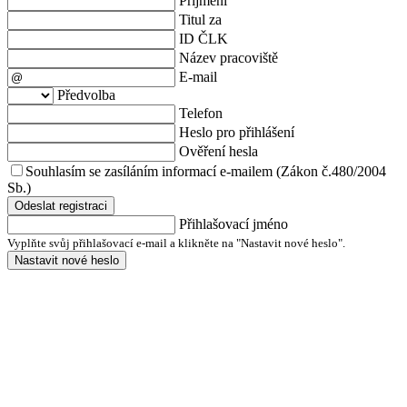
Příjmení
Titul za
ID ČLK
Název pracoviště
E-mail
Předvolba
Telefon
Heslo pro přihlášení
Ověření hesla
Souhlasím se zasíláním informací e-mailem (Zákon č.480/2004
Sb.)
Odeslat registraci
Přihlašovací jméno
Vyplňte svůj přihlašovací e-mail a klikněte na "Nastavit nové heslo".
Nastavit nové heslo