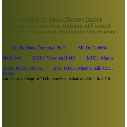
Safety of Anti-TNF-Alpha Therapy During
Pregnancy on Long-term Outcome of Exposed
Children: A Controlled, Multicenter Observation
MUDr. Dana Ďuricová, Ph.D.
MUDr. Naděžda
Machková
MUDr. Veronika Hrubá
MUDr. Martin
Lukáš, Ph.D., FASGE
prof. MUDr. Milan Lukáš, CSc.,
AGAF
Zařazeno v kategorii "Těhotenství a pediatrie". Ročník 2019.