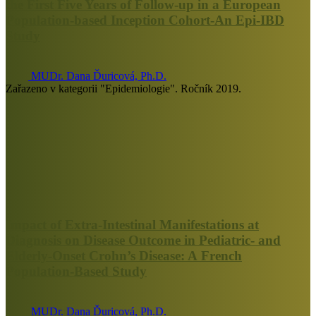
the First Five Years of Follow-up in a European
Population-based Inception Cohort-An Epi-IBD
Study
MUDr. Dana Ďuricová, Ph.D.
Zařazeno v kategorii "Epidemiologie". Ročník 2019.
Impact of Extra-Intestinal Manifestations at
Diagnosis on Disease Outcome in Pediatric- and
Elderly-Onset Crohn’s Disease: A French
Population-Based Study
MUDr. Dana Ďuricová, Ph.D.