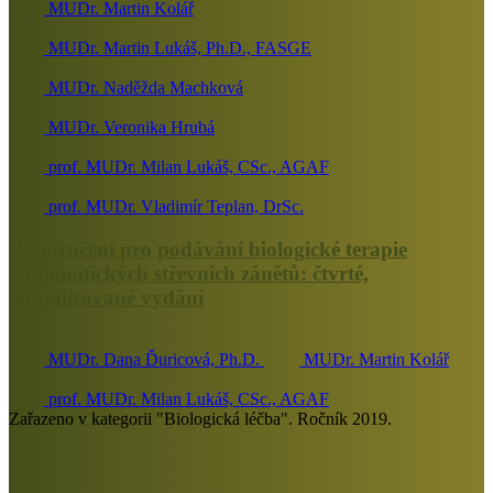
MUDr. Martin Kolář
MUDr. Martin Lukáš, Ph.D., FASGE
MUDr. Naděžda Machková
MUDr. Veronika Hrubá
prof. MUDr. Milan Lukáš, CSc., AGAF
prof. MUDr. Vladimír Teplan, DrSc.
Doporučení pro podávání biologické terapie
u idiopatických střevních zánětů: čtvrté,
aktualizované vydání
MUDr. Dana Ďuricová, Ph.D.
MUDr. Martin Kolář
prof. MUDr. Milan Lukáš, CSc., AGAF
Zařazeno v kategorii "Biologická léčba". Ročník 2019.