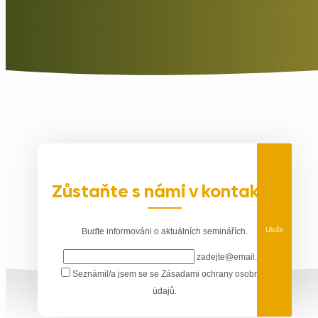
Zůstaňte s námi v kontaktu
Uložit
Buďte informováni o aktuálních seminářích.
zadejte@email.cz
Seznámil/a jsem se se
Zásadami ochrany osobních
údajů
.