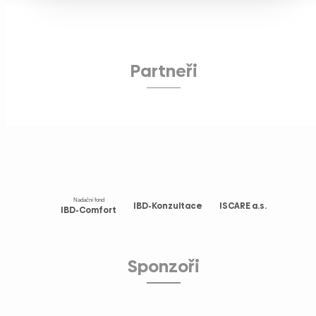
Partneři
Nadační fond
IBD-Konzultace
ISCARE a.s.
IBD-Comfort
Sponzoři