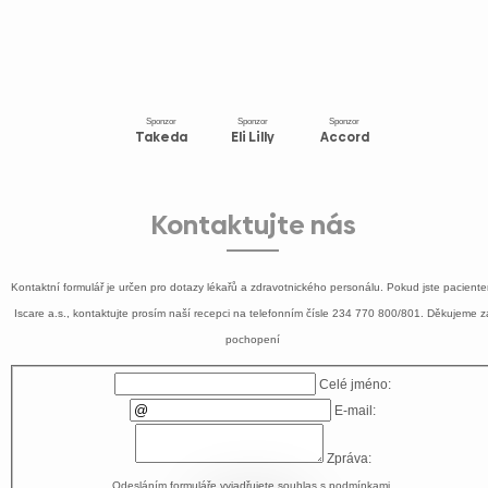
Sponzor
Sponzor
Sponzor
Takeda
Eli Lilly
Accord
Kontaktujte nás
Kontaktní formulář je určen pro dotazy lékařů a zdravotnického personálu. Pokud jste pacient
Iscare a.s., kontaktujte prosím naší recepci na telefonním čísle
234 770 800/801
. Děkujeme z
pochopení
Celé jméno:
E-mail:
Zpráva:
Odesláním formuláře vyjadřujete souhlas s
podmínkami
.