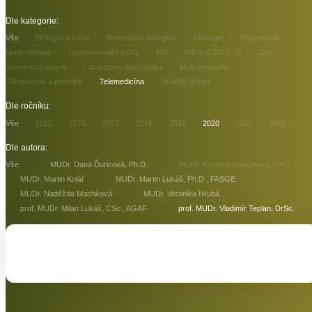
Dle kategorie:
Vše
Biologická léčba
Biosimilární biologika
Chirurgie
Endoskopie
Epidemiologie
Experimentální léčba
IBD
IBD a COVID-19
Jiné
Konvenční terapie
Laboratorní diagnostika
Malé molekuly
Těhotenství a pediatrie
Telemedicína
Vedlejší účinky
Dle ročníku:
Vše
2015
2016
2017
2018
2019
2020
2021
2022
Dle autora:
Vše
MUDr. Dana Ďuricová, Ph.D.
MUDr. Kristýna Kubíčková, Ph.D.
MUDr. Martin Kolář
MUDr. Martin Lukáš, Ph.D., FASGE
MUDr. Naděžda Machková
MUDr. Veronika Hrubá
prof. MUDr. Milan Lukáš, CSc., AGAF
prof. MUDr. Vladimír Teplan, DrSc.