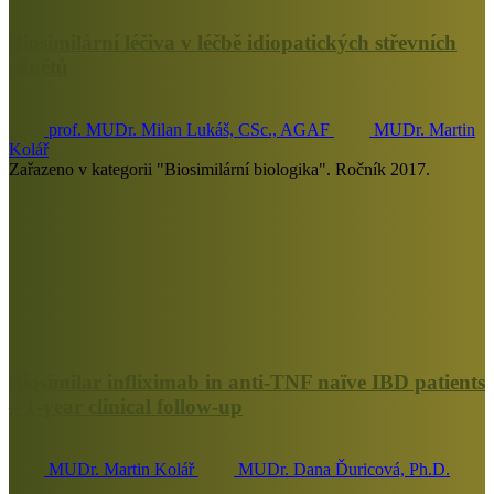
Biosimilární léčiva v léčbě idiopatických střevních
zánětů
prof. MUDr. Milan Lukáš, CSc., AGAF
MUDr. Martin
Kolář
Zařazeno v kategorii "Biosimilární biologika". Ročník 2017.
Biosimilar infliximab in anti-TNF naïve IBD patients
– 1-year clinical follow-up
MUDr. Martin Kolář
MUDr. Dana Ďuricová, Ph.D.