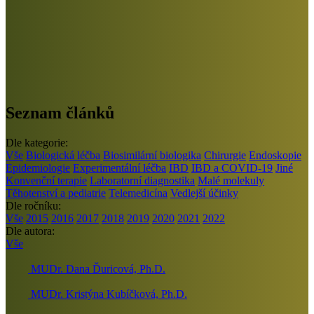
Seznam článků
Dle kategorie:
Vše
Biologická léčba
Biosimilární biologika
Chirurgie
Endoskopie
Epidemiologie
Experimentální léčba
IBD
IBD a COVID-19
Jiné
Konvenční terapie
Laboratorní diagnostika
Malé molekuly
Těhotenství a pediatrie
Telemedicína
Vedlejší účinky
Dle ročníku:
Vše
2015
2016
2017
2018
2019
2020
2021
2022
Dle autora:
Vše
MUDr. Dana Ďuricová, Ph.D.
MUDr. Kristýna Kubíčková, Ph.D.