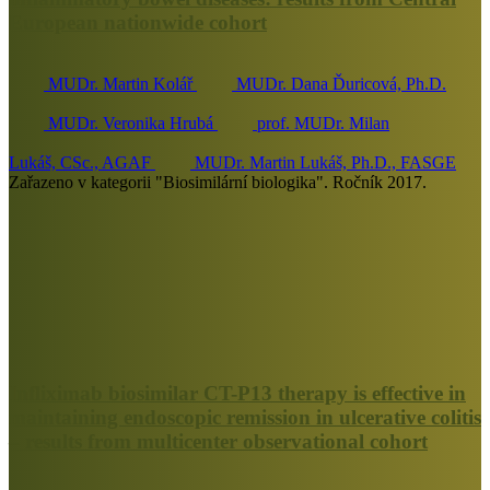
European nationwide cohort
MUDr. Martin Kolář
MUDr. Dana Ďuricová, Ph.D.
MUDr. Veronika Hrubá
prof. MUDr. Milan
Lukáš, CSc., AGAF
MUDr. Martin Lukáš, Ph.D., FASGE
Zařazeno v kategorii "Biosimilární biologika". Ročník 2017.
Infliximab biosimilar CT-P13 therapy is effective in
maintaining endoscopic remission in ulcerative colitis
– results from multicenter observational cohort