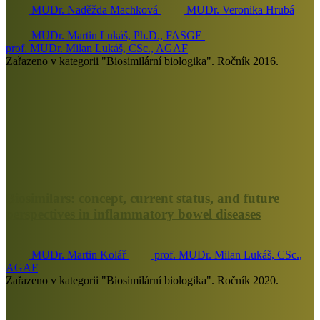
MUDr. Naděžda Machková
MUDr. Veronika Hrubá
MUDr. Martin Lukáš, Ph.D., FASGE
prof. MUDr. Milan Lukáš, CSc., AGAF
Zařazeno v kategorii "Biosimilární biologika". Ročník 2016.
Biosimilars: concept, current status, and future
perspectives in inflammatory bowel diseases
MUDr. Martin Kolář
prof. MUDr. Milan Lukáš, CSc.,
AGAF
Zařazeno v kategorii "Biosimilární biologika". Ročník 2020.