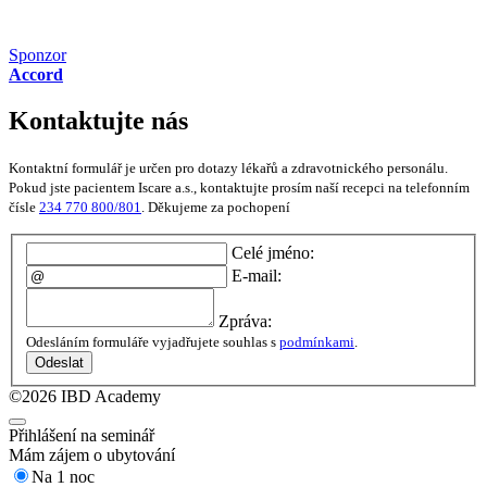
Sponzor
Accord
Kontaktujte nás
Kontaktní formulář je určen pro dotazy lékařů a zdravotnického personálu.
Pokud jste pacientem Iscare a.s., kontaktujte prosím naší recepci na telefonním
čísle
234 770 800/801
. Děkujeme za pochopení
Celé jméno:
E-mail:
Zpráva:
Odesláním formuláře vyjadřujete souhlas s
podmínkami
.
Odeslat
©2026 IBD Academy
Přihlášení na seminář
Mám zájem o ubytování
Na 1 noc