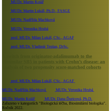
MUDr. Martin Kolář
MUDr. Martin Lukáš, Ph.D., FASGE
MUDr. Naděžda Machková
MUDr. Veronika Hrubá
prof. MUDr. Milan Lukáš, CSc., AGAF
prof. MUDr. Vladimír Teplan, DrSc.
A switch from originator-adalimumab to the
biosimilar SB5 in patients with Crohn’s disease: an
analysis of two propensity score-matched cohorts
prof. MUDr. Milan Lukáš, CSc., AGAF
MUDr. Naděžda Machková
MUDr. Veronika Hrubá
MUDr. Martin Kolář
MUDr. Dana Ďuricová, Ph.D.
Zařazeno v kategoriích "Biologická léčba, Biosimilární biologika".
Ročník 2022.