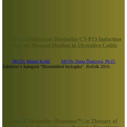
Efficacy of Infliximab Biosimilar CT-P13 Induction
Therapy on Mucosal Healing in Ulcerative Colitis
MUDr. Martin Kolář
MUDr. Dana Ďuricová, Ph.D.
Zařazeno v kategorii "Biosimilární biologika". Ročník 2016.
Infliximab Biosimilar (Remsima™) in Therapy of