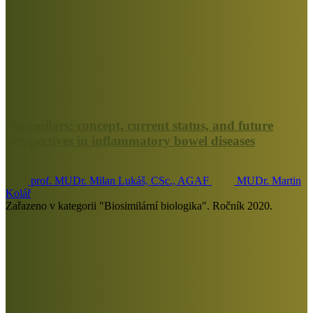
Biosimilars: concept, current status, and future
perspectives in inflammatory bowel diseases
prof. MUDr. Milan Lukáš, CSc., AGAF
MUDr. Martin
Kolář
Zařazeno v kategorii "Biosimilární biologika". Ročník 2020.