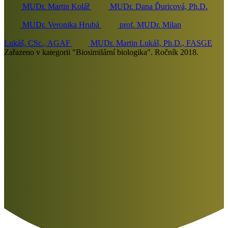
MUDr. Martin Kolář
MUDr. Dana Ďuricová, Ph.D.
MUDr. Veronika Hrubá
prof. MUDr. Milan
Lukáš, CSc., AGAF
MUDr. Martin Lukáš, Ph.D., FASGE
Zařazeno v kategorii "Biosimilární biologika". Ročník 2018.