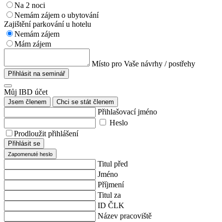
Na 2 noci
Nemám zájem o ubytování
Zajištění parkování u hotelu
Nemám zájem
Mám zájem
Místo pro Vaše návrhy / postřehy
Přihlásit na seminář
Můj IBD účet
Jsem členem
Chci se stát členem
Přihlašovací jméno
Heslo
Prodloužit přihlášení
Přihlásit se
Zapomenuté heslo
Titul před
Jméno
Příjmení
Titul za
ID ČLK
Název pracoviště