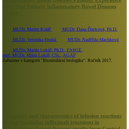
Inflammatory Bowel Diseases Patients: Experience
from One Tertiary Inflammatory Bowel Diseases
Centre
MUDr. Martin Kolář
MUDr. Dana Ďuricová, Ph.D.
MUDr. Veronika Hrubá
MUDr. Naděžda Machková
MUDr. Martin Lukáš, Ph.D., FASGE
prof. MUDr. Milan Lukáš, CSc., AGAF
Zařazeno v kategorii "Biosimilární biologika". Ročník 2017.
Frequency and characteristics of infusion reactions
during biosimilar infliximab treatment in
inflammatory bowel diseases: results from Central