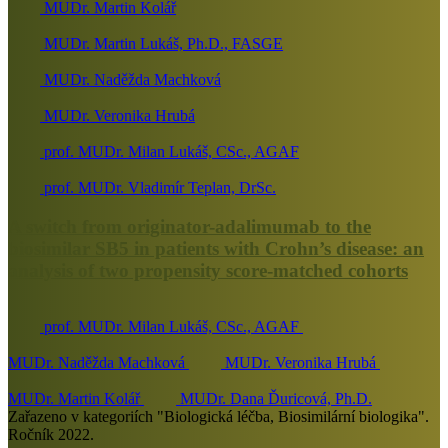
MUDr. Martin Kolář
MUDr. Martin Lukáš, Ph.D., FASGE
MUDr. Naděžda Machková
MUDr. Veronika Hrubá
prof. MUDr. Milan Lukáš, CSc., AGAF
prof. MUDr. Vladimír Teplan, DrSc.
A switch from originator-adalimumab to the
biosimilar SB5 in patients with Crohn’s disease: an
analysis of two propensity score-matched cohorts
prof. MUDr. Milan Lukáš, CSc., AGAF
MUDr. Naděžda Machková
MUDr. Veronika Hrubá
MUDr. Martin Kolář
MUDr. Dana Ďuricová, Ph.D.
Zařazeno v kategoriích "Biologická léčba, Biosimilární biologika".
Ročník 2022.