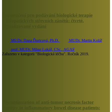
Doporučení pro podávání biologické terapie
u idiopatických střevních zánětů: čtvrté,
aktualizované vydání
MUDr. Dana Ďuricová, Ph.D.
MUDr. Martin Kolář
prof. MUDr. Milan Lukáš, CSc., AGAF
Zařazeno v kategorii "Biologická léčba". Ročník 2019.
Discontinuation of anti-tumor necrosis factor
therapy in inflammatory bowel disease patients: