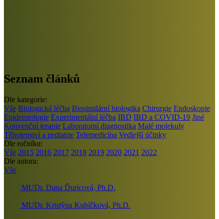
Seznam článků
Dle kategorie:
Vše
Biologická léčba
Biosimilární biologika
Chirurgie
Endoskopie
Epidemiologie
Experimentální léčba
IBD
IBD a COVID-19
Jiné
Konvenční terapie
Laboratorní diagnostika
Malé molekuly
Těhotenství a pediatrie
Telemedicína
Vedlejší účinky
Dle ročníku:
Vše
2015
2016
2017
2018
2019
2020
2021
2022
Dle autora:
Vše
MUDr. Dana Ďuricová, Ph.D.
MUDr. Kristýna Kubíčková, Ph.D.