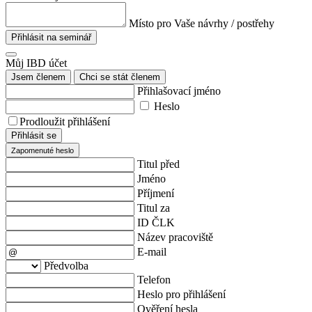
Místo pro Vaše návrhy / postřehy
Přihlásit na seminář
Můj IBD účet
Jsem členem
Chci se stát členem
Přihlašovací jméno
Heslo
Prodloužit přihlášení
Přihlásit se
Zapomenuté heslo
Titul před
Jméno
Příjmení
Titul za
ID ČLK
Název pracoviště
E-mail
Předvolba
Telefon
Heslo pro přihlášení
Ověření hesla