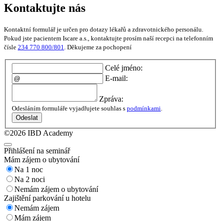
Kontaktujte nás
Kontaktní formulář je určen pro dotazy lékařů a zdravotnického personálu.
Pokud jste pacientem Iscare a.s., kontaktujte prosím naší recepci na telefonním
čísle
234 770 800/801
. Děkujeme za pochopení
Celé jméno:
E-mail:
Zpráva:
Odesláním formuláře vyjadřujete souhlas s
podmínkami
.
Odeslat
©2026 IBD Academy
Přihlášení na seminář
Mám zájem o ubytování
Na 1 noc
Na 2 noci
Nemám zájem o ubytování
Zajištění parkování u hotelu
Nemám zájem
Mám zájem