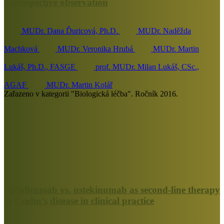
a prospective observation
MUDr. Dana Ďuricová, Ph.D.
MUDr. Naděžda
Machková
MUDr. Veronika Hrubá
MUDr. Martin
Lukáš, Ph.D., FASGE
prof. MUDr. Milan Lukáš, CSc.,
AGAF
MUDr. Martin Kolář
Zařazeno v kategorii "Biologická léčba". Ročník 2016.
Vedolizumab vs. ustekinumab as second-line therapy
in Crohn’s disease in clinical practice