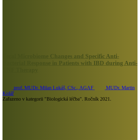
Fecal Microbiome Changes and Specific Anti-
Bacterial Response in Patients with IBD during Anti-
TNF Therapy
prof. MUDr. Milan Lukáš, CSc., AGAF
MUDr. Martin
Kolář
Zařazeno v kategorii "Biologická léčba". Ročník 2021.