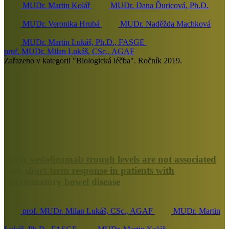
MUDr. Martin Kolář
MUDr. Dana Ďuricová, Ph.D.
MUDr. Veronika Hrubá
MUDr. Naděžda Machková
MUDr. Martin Lukáš, Ph.D., FASGE
prof. MUDr. Milan Lukáš, CSc., AGAF
Zařazeno v kategorii "Biologická léčba". Ročník 2019.
Early vedolizumab trough levels are not associated
with short-term response in patients with
inflammatory bowel disease
prof. MUDr. Milan Lukáš, CSc., AGAF
MUDr. Martin