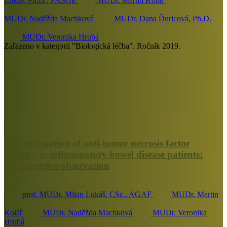
Lukáš, Ph.D., FASGE
MUDr. Martin Kolář
MUDr. Naděžda Machková
MUDr. Dana Ďuricová, Ph.D.
MUDr. Veronika Hrubá
Zařazeno v kategorii "Biologická léčba". Ročník 2019.
Discontinuation of anti-tumor necrosis factor
therapy in inflammatory bowel disease patients:
a prospective observation
prof. MUDr. Milan Lukáš, CSc., AGAF
MUDr. Martin
Kolář
MUDr. Naděžda Machková
MUDr. Veronika
Hrubá