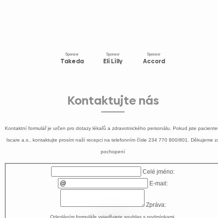
Sponzor
Sponzor
Sponzor
Takeda
Eli Lilly
Accord
Kontaktujte nás
Kontaktní formulář je určen pro dotazy lékařů a zdravotnického personálu. Pokud jste pacient
Iscare a.s., kontaktujte prosím naší recepci na telefonním čísle
234 770 800/801
. Děkujeme z
pochopení
Celé jméno:
E-mail:
Zpráva:
Odesláním formuláře vyjadřujete souhlas s
podmínkami
.