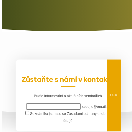
Zůstaňte s námi v kontaktu
Uložit
Buďte informováni o aktuálních seminářích.
zadejte@email.cz
Seznámil/a jsem se se
Zásadami ochrany osobních
údajů
.