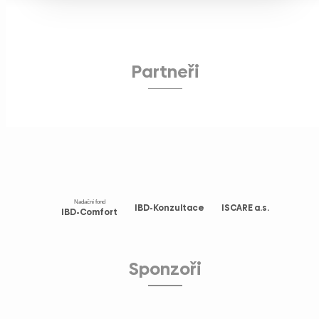
Partneři
Nadační fond
IBD-Konzultace
ISCARE a.s.
IBD-Comfort
Sponzoři