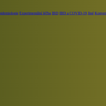
pidemiologie
Experimentální léčba
IBD
IBD a COVID-19
Jiné
Konvenč