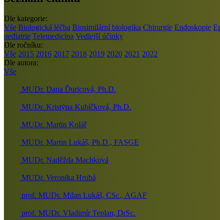
Dle kategorie:
Vše
Biologická léčba
Biosimilární biologika
Chirurgie
Endoskopie
E
pediatrie
Telemedicína
Vedlejší účinky
Dle ročníku:
Vše
2015
2016
2017
2018
2019
2020
2021
2022
Dle autora:
Vše
MUDr. Dana Ďuricová, Ph.D.
MUDr. Kristýna Kubíčková, Ph.D.
MUDr. Martin Kolář
MUDr. Martin Lukáš, Ph.D., FASGE
MUDr. Naděžda Machková
MUDr. Veronika Hrubá
prof. MUDr. Milan Lukáš, CSc., AGAF
prof. MUDr. Vladimír Teplan, DrSc.