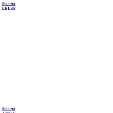
Sponzor
Eli Lilly
Sponzor