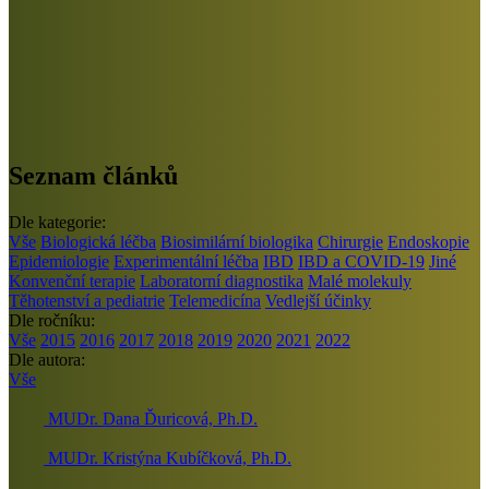
Seznam článků
Dle kategorie:
Vše
Biologická léčba
Biosimilární biologika
Chirurgie
Endoskopie
Epidemiologie
Experimentální léčba
IBD
IBD a COVID-19
Jiné
Konvenční terapie
Laboratorní diagnostika
Malé molekuly
Těhotenství a pediatrie
Telemedicína
Vedlejší účinky
Dle ročníku:
Vše
2015
2016
2017
2018
2019
2020
2021
2022
Dle autora:
Vše
MUDr. Dana Ďuricová, Ph.D.
MUDr. Kristýna Kubíčková, Ph.D.