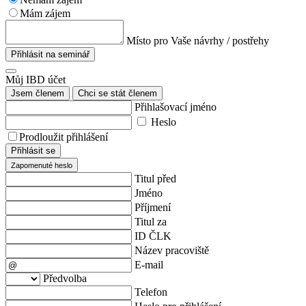
Mám zájem
Místo pro Vaše návrhy / postřehy
Přihlásit na seminář
Můj IBD účet
Jsem členem
Chci se stát členem
Přihlašovací jméno
Heslo
Prodloužit přihlášení
Přihlásit se
Zapomenuté heslo
Titul před
Jméno
Příjmení
Titul za
ID ČLK
Název pracoviště
E-mail
Předvolba
Telefon