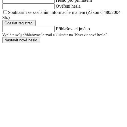
Heslo pro přihlášení
Ověření hesla
Souhlasím se zasíláním informací e-mailem (Zákon č.480/2004
Sb.)
Odeslat registraci
Přihlašovací jméno
Vyplňte svůj přihlašovací e-mail a klikněte na "Nastavit nové heslo".
Nastavit nové heslo