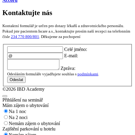
Accord
Kontaktujte nás
Kontaktní formulář je určen pro dotazy lékařů a zdravotnického personálu.
Pokud jste pacientem Iscare a.s., kontaktujte prosím naší recepci na telefonním
čísle
234 770 800/801
. Děkujeme za pochopení
Celé jméno:
E-mail:
Zpráva:
Odesláním formuláře vyjadřujete souhlas s
podmínkami
.
Odeslat
©2026 IBD Academy
Přihlášení na seminář
Mám zájem o ubytování
Na 1 noc
Na 2 noci
Nemám zájem o ubytování
Zajištění parkování u hotelu
Nemám zájem