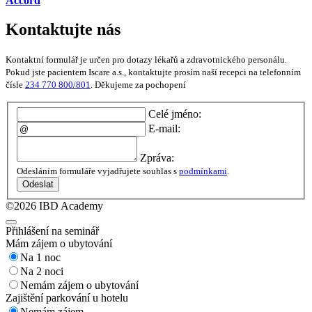
Accord
Kontaktujte nás
Kontaktní formulář je určen pro dotazy lékařů a zdravotnického personálu.
Pokud jste pacientem Iscare a.s., kontaktujte prosím naší recepci na telefonním
čísle
234 770 800/801
. Děkujeme za pochopení
Celé jméno:
E-mail:
Zpráva:
Odesláním formuláře vyjadřujete souhlas s
podmínkami
.
Odeslat
©2026 IBD Academy
Přihlášení na seminář
Mám zájem o ubytování
Na 1 noc
Na 2 noci
Nemám zájem o ubytování
Zajištění parkování u hotelu
Nemám zájem