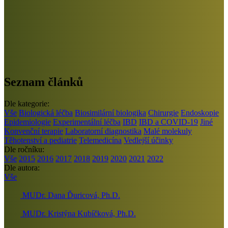
Seznam článků
Dle kategorie:
Vše
Biologická léčba
Biosimilární biologika
Chirurgie
Endoskopie
Epidemiologie
Experimentální léčba
IBD
IBD a COVID-19
Jiné
Konvenční terapie
Laboratorní diagnostika
Malé molekuly
Těhotenství a pediatrie
Telemedicína
Vedlejší účinky
Dle ročníku:
Vše
2015
2016
2017
2018
2019
2020
2021
2022
Dle autora:
Vše
MUDr. Dana Ďuricová, Ph.D.
MUDr. Kristýna Kubíčková, Ph.D.