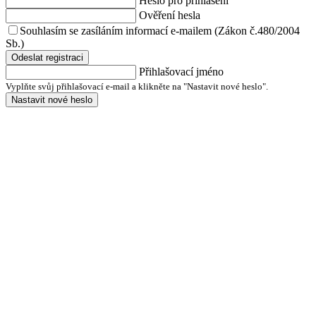
Heslo pro přihlášení
Ověření hesla
Souhlasím se zasíláním informací e-mailem (Zákon č.480/2004
Sb.)
Odeslat registraci
Přihlašovací jméno
Vyplňte svůj přihlašovací e-mail a klikněte na "Nastavit nové heslo".
Nastavit nové heslo