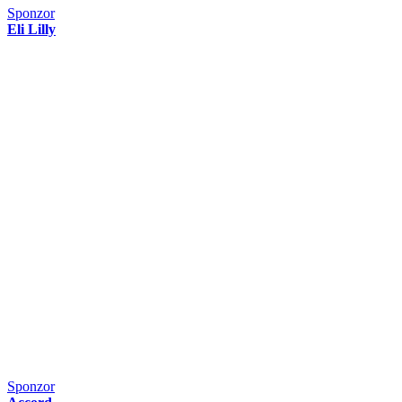
Sponzor
Eli Lilly
Sponzor