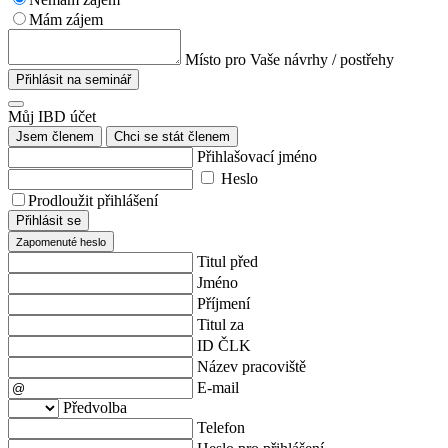
Mám zájem
Místo pro Vaše návrhy / postřehy
Přihlásit na seminář
Můj IBD účet
Jsem členem
Chci se stát členem
Přihlašovací jméno
Heslo
Prodloužit přihlášení
Přihlásit se
Zapomenuté heslo
Titul před
Jméno
Příjmení
Titul za
ID ČLK
Název pracoviště
E-mail
Předvolba
Telefon