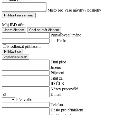
Místo pro Vaše návrhy / postřehy
Přihlásit na seminář
Můj IBD účet
Jsem členem
Chci se stát členem
Přihlašovací jméno
Heslo
Prodloužit přihlášení
Přihlásit se
Zapomenuté heslo
Titul před
Jméno
Příjmení
Titul za
ID ČLK
Název pracoviště
E-mail
Předvolba
Telefon
Heslo pro přihlášení