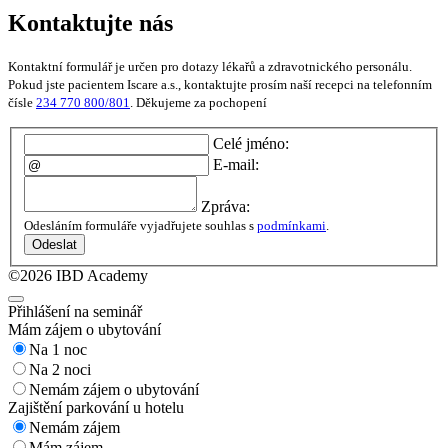
Kontaktujte nás
Kontaktní formulář je určen pro dotazy lékařů a zdravotnického personálu.
Pokud jste pacientem Iscare a.s., kontaktujte prosím naší recepci na telefonním
čísle
234 770 800/801
. Děkujeme za pochopení
Celé jméno:
E-mail:
Zpráva:
Odesláním formuláře vyjadřujete souhlas s
podmínkami
.
Odeslat
©2026 IBD Academy
Přihlášení na seminář
Mám zájem o ubytování
Na 1 noc
Na 2 noci
Nemám zájem o ubytování
Zajištění parkování u hotelu
Nemám zájem
Mám zájem