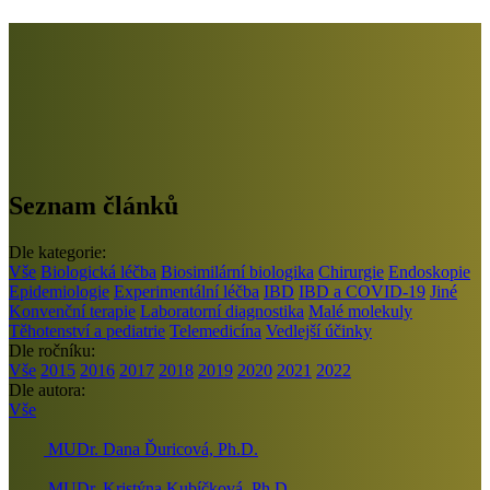
Seznam článků
Dle kategorie:
Vše
Biologická léčba
Biosimilární biologika
Chirurgie
Endoskopie
Epidemiologie
Experimentální léčba
IBD
IBD a COVID-19
Jiné
Konvenční terapie
Laboratorní diagnostika
Malé molekuly
Těhotenství a pediatrie
Telemedicína
Vedlejší účinky
Dle ročníku:
Vše
2015
2016
2017
2018
2019
2020
2021
2022
Dle autora:
Vše
MUDr. Dana Ďuricová, Ph.D.
MUDr. Kristýna Kubíčková, Ph.D.