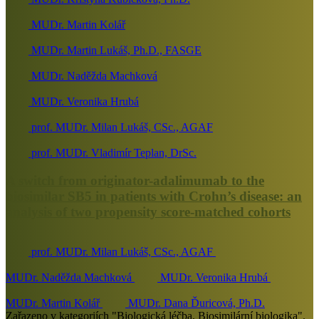
MUDr. Martin Kolář
MUDr. Martin Lukáš, Ph.D., FASGE
MUDr. Naděžda Machková
MUDr. Veronika Hrubá
prof. MUDr. Milan Lukáš, CSc., AGAF
prof. MUDr. Vladimír Teplan, DrSc.
A switch from originator-adalimumab to the
biosimilar SB5 in patients with Crohn’s disease: an
analysis of two propensity score-matched cohorts
prof. MUDr. Milan Lukáš, CSc., AGAF
MUDr. Naděžda Machková
MUDr. Veronika Hrubá
MUDr. Martin Kolář
MUDr. Dana Ďuricová, Ph.D.
Zařazeno v kategoriích "Biologická léčba, Biosimilární biologika".