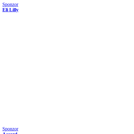
Sponzor
Eli Lilly
Sponzor