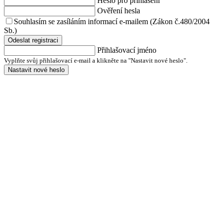
Heslo pro přihlášení
Ověření hesla
Souhlasím se zasíláním informací e-mailem (Zákon č.480/2004
Sb.)
Odeslat registraci
Přihlašovací jméno
Vyplňte svůj přihlašovací e-mail a klikněte na "Nastavit nové heslo".
Nastavit nové heslo