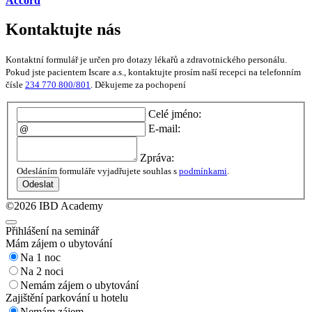
Accord
Kontaktujte nás
Kontaktní formulář je určen pro dotazy lékařů a zdravotnického personálu.
Pokud jste pacientem Iscare a.s., kontaktujte prosím naší recepci na telefonním
čísle
234 770 800/801
. Děkujeme za pochopení
Celé jméno:
E-mail:
Zpráva:
Odesláním formuláře vyjadřujete souhlas s
podmínkami
.
Odeslat
©2026 IBD Academy
Přihlášení na seminář
Mám zájem o ubytování
Na 1 noc
Na 2 noci
Nemám zájem o ubytování
Zajištění parkování u hotelu
Nemám zájem