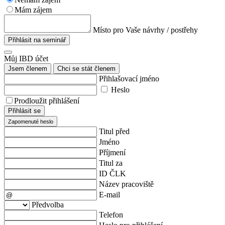
Mám zájem
Místo pro Vaše návrhy / postřehy
Přihlásit na seminář
Můj IBD účet
Jsem členem
Chci se stát členem
Přihlašovací jméno
Heslo
Prodloužit přihlášení
Přihlásit se
Zapomenuté heslo
Titul před
Jméno
Příjmení
Titul za
ID ČLK
Název pracoviště
E-mail
Předvolba
Telefon