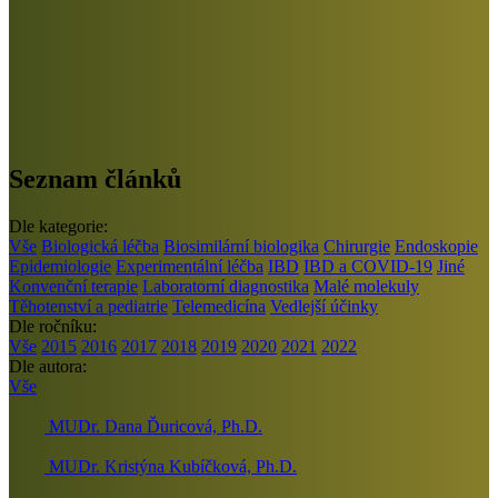
Seznam článků
Dle kategorie:
Vše
Biologická léčba
Biosimilární biologika
Chirurgie
Endoskopie
Epidemiologie
Experimentální léčba
IBD
IBD a COVID-19
Jiné
Konvenční terapie
Laboratorní diagnostika
Malé molekuly
Těhotenství a pediatrie
Telemedicína
Vedlejší účinky
Dle ročníku:
Vše
2015
2016
2017
2018
2019
2020
2021
2022
Dle autora:
Vše
MUDr. Dana Ďuricová, Ph.D.
MUDr. Kristýna Kubíčková, Ph.D.