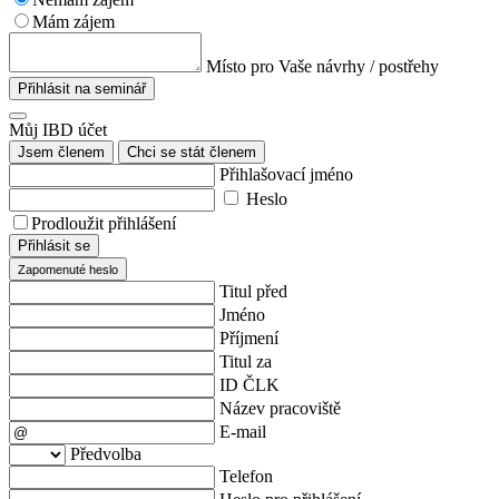
Mám zájem
Místo pro Vaše návrhy / postřehy
Přihlásit na seminář
Můj IBD účet
Jsem členem
Chci se stát členem
Přihlašovací jméno
Heslo
Prodloužit přihlášení
Přihlásit se
Zapomenuté heslo
Titul před
Jméno
Příjmení
Titul za
ID ČLK
Název pracoviště
E-mail
Předvolba
Telefon