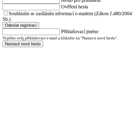
Heslo pro přihlášení
Ověření hesla
Souhlasím se zasíláním informací e-mailem (Zákon č.480/2004
Sb.)
Odeslat registraci
Přihlašovací jméno
Vyplňte svůj přihlašovací e-mail a klikněte na "Nastavit nové heslo".
Nastavit nové heslo