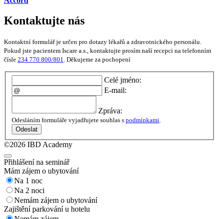
Accord
Kontaktujte nás
Kontaktní formulář je určen pro dotazy lékařů a zdravotnického personálu.
Pokud jste pacientem Iscare a.s., kontaktujte prosím naší recepci na telefonním
čísle
234 770 800/801
. Děkujeme za pochopení
Celé jméno:
E-mail:
Zpráva:
Odesláním formuláře vyjadřujete souhlas s
podmínkami
.
Odeslat
©2026 IBD Academy
Přihlášení na seminář
Mám zájem o ubytování
Na 1 noc
Na 2 noci
Nemám zájem o ubytování
Zajištění parkování u hotelu
Nemám zájem