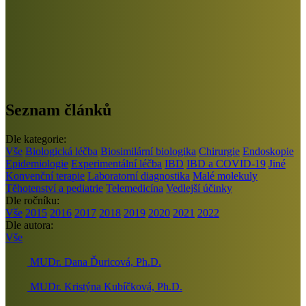
Seznam článků
Dle kategorie:
Vše
Biologická léčba
Biosimilární biologika
Chirurgie
Endoskopie
Epidemiologie
Experimentální léčba
IBD
IBD a COVID-19
Jiné
Konvenční terapie
Laboratorní diagnostika
Malé molekuly
Těhotenství a pediatrie
Telemedicína
Vedlejší účinky
Dle ročníku:
Vše
2015
2016
2017
2018
2019
2020
2021
2022
Dle autora:
Vše
MUDr. Dana Ďuricová, Ph.D.
MUDr. Kristýna Kubíčková, Ph.D.