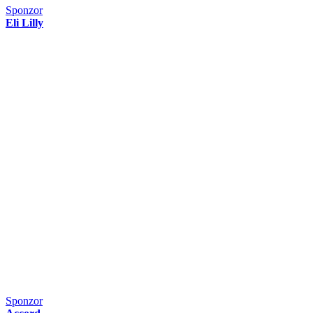
Sponzor
Eli Lilly
Sponzor