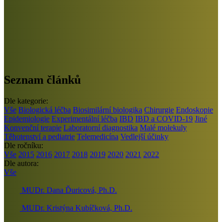
Seznam článků
Dle kategorie:
Vše
Biologická léčba
Biosimilární biologika
Chirurgie
Endoskopie
Epidemiologie
Experimentální léčba
IBD
IBD a COVID-19
Jiné
Konvenční terapie
Laboratorní diagnostika
Malé molekuly
Těhotenství a pediatrie
Telemedicína
Vedlejší účinky
Dle ročníku:
Vše
2015
2016
2017
2018
2019
2020
2021
2022
Dle autora:
Vše
MUDr. Dana Ďuricová, Ph.D.
MUDr. Kristýna Kubíčková, Ph.D.