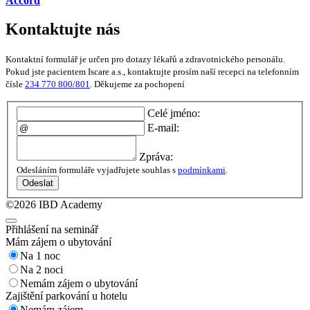
Accord
Kontaktujte nás
Kontaktní formulář je určen pro dotazy lékařů a zdravotnického personálu.
Pokud jste pacientem Iscare a.s., kontaktujte prosím naší recepci na telefonním
čísle
234 770 800/801
. Děkujeme za pochopení
Celé jméno:
E-mail:
Zpráva:
Odesláním formuláře vyjadřujete souhlas s
podmínkami
.
Odeslat
©2026 IBD Academy
Přihlášení na seminář
Mám zájem o ubytování
Na 1 noc
Na 2 noci
Nemám zájem o ubytování
Zajištění parkování u hotelu
Nemám zájem