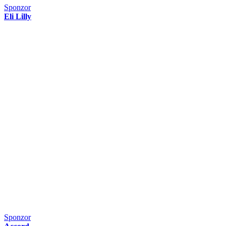
Sponzor
Eli Lilly
Sponzor