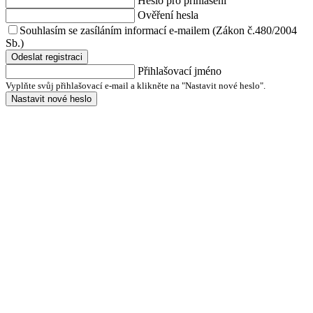
Heslo pro přihlášení
Ověření hesla
Souhlasím se zasíláním informací e-mailem (Zákon č.480/2004
Sb.)
Odeslat registraci
Přihlašovací jméno
Vyplňte svůj přihlašovací e-mail a klikněte na "Nastavit nové heslo".
Nastavit nové heslo