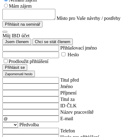
Mám zájem
Místo pro Vaše návrhy / postřehy
Přihlásit na seminář
Můj IBD účet
Jsem členem
Chci se stát členem
Přihlašovací jméno
Heslo
Prodloužit přihlášení
Přihlásit se
Zapomenuté heslo
Titul před
Jméno
Příjmení
Titul za
ID ČLK
Název pracoviště
E-mail
Předvolba
Telefon